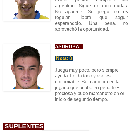
argentino. Sigue dejando dudas.
N
o aparece. Su juego no es
regular. Ha
brá que seguir
esperándolo. Una pena, no
aprovechó la oportunidad
.
ASDRÚBAL
Nota:
8
Juega muy poco, pero siempre
ayuda. Lo da todo y eso es
encomiable. Su maniobra en
la
jugada
que acaba en penalti es
preciosa
y pudo marcar otro en el
in
icio de segundo tiempo.
SUPLENTES