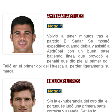
AYTHAMI ARTILES
Nota:
5
Volvió a tener minutos tras el
partido
El Sadar. Se mostró
expeditivo cuando debía y asist
ió a
Asdrúbal con un buen pase
batiendo línea que p
rovocó el
penalti que dio pie al primer gol.
Falló en el pr
imer gol del Huesca al perder
ligeramente
su
marca.
H
ELDER LOPES
Nota:
6
Sin la exhub
erancia del
otro día, el
portugués jugó una primera parte
correcta y a
seada, Setién lo