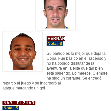
HERNÁN
Nota:
8
Su partido es lo mejor que deja la
Copa. Fue básico en
el ascenso y
no ha po
dido disfrutar de la
aventura en la élite que tan bien
está saliendo. Lo merece. Siempre
ha sido un currante. Se entregó,
repartió al juego y se incorporó
a
l
ata
que marcando un gol.
NABIL EL ZHAR
Nota:
5