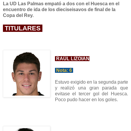
La UD Las Palmas empat
ó a dos con el Huesca
en el
encuentro de ida de los d
iecis
e
isavos de final de la
Copa del Rey.
TITULARES
R
AÚL LIZOIAN
Nota:
6
Estuvo exigido en la segunda parte
y realizó una gran parada que
evitase el tercer
gol del Huesca.
Poco pudo hacer en los goles.