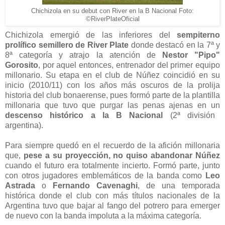
Chichizola en su debut con River en la B Nacional Foto:
©RiverPlateOficial
Chichizola emergió de las inferiores del
sempiterno
prolífico semillero de River Plate
donde destacó en la 7ª y
8ª categoría y atrajo la atención de
Nestor "Pipo"
Gorosito
, por aquel entonces, entrenador del primer equipo
millonario. Su etapa en el club de Núñez coincidió en su
inicio (2010/11) con los años más oscuros de la prolija
historia del club bonaerense, pues formó parte de la plantilla
millonaria que tuvo que purgar las penas ajenas en un
descenso histórico a la B Nacional
(2ª división
argentina).
Para siempre quedó en el recuerdo de la afición millonaria
que,
pese a su proyección, no quiso abandonar Núñez
cuando el futuro era totalmente incierto. Formó parte, junto
con otros jugadores emblemáticos de la banda como
Leo
Astrada
o
Fernando Cavenaghi
, de una temporada
histórica donde el club con más títulos nacionales de la
Argentina tuvo que bajar al fango del potrero para emerger
de nuevo con la banda impoluta a la máxima categoría.