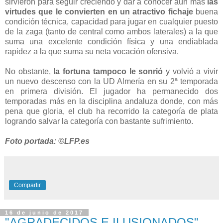
sirvieron para seguir creciendo y dar a conocer aún más
las
virtudes que le convierten en un atractivo fichaje
buena
condición técnica, capacidad para jugar en cualquier puesto
de la zaga (tanto de central como ambos laterales) a la que
suma una excelente condición física y una endiablada
rapidez a la que suma su neta vocación ofensiva.
No obstante,
la fortuna tampoco le sonrió
y volvió a vivir
un nuevo descenso con la UD Almería en su 2ª temporada
en primera división. El jugador ha permanecido dos
temporadas más en la disciplina andaluza donde, con más
pena que gloria, el club ha recorrido la categoría de plata
logrando salvar la categoría con bastante sufrimiento.
Foto portada: ©LFP.es
Compartir
16 de junio de 2017
"AGRADECIDOS E ILUSIONADOS"