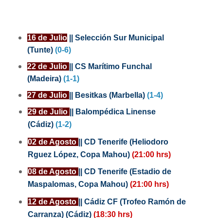
16 de Julio
||
Selección Sur Municipal
(Tunte)
(0-6)
22 de Julio
||
CS Marítimo Funchal
(Madeira)
(1-1)
27 de Julio
||
Besitkas (Marbella)
(1-4)
29 de Julio
||
Balompédica Linense
(Cádiz)
(1-2)
02 de Agosto
||
CD Tenerife (Heliodoro
Rguez López, Copa Mahou)
(21:00 hrs)
08 de Agosto
||
CD Tenerife (Estadio de
Maspalomas, Copa Mahou)
(21:00 hrs)
12 de Agosto
|| Cádiz CF (Trofeo
Ramón de
Carranza) (Cádiz)
(18:30 hrs)