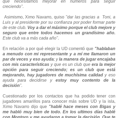
que necesitamos mejorar en números para seguir
creciendo".
Asimismo, Ximo Navarro, quiso
"dar las gracias a Toni, a
Luis y al presidente por su confianza por poder formar parte
de este club.
Voy a dar el máximo porque el club mejore y
seguro que entre todos hacemos un grandísimo año.
Este club va a más cada año".
En relación a por qué elegir la UD comentó que
"hablaban
a menudo con mi representante y a mí me llamaron un
par de veces y eso ayuda
; y
la manera de jugar encajaba
con mis características
y que es un club que
era la mejor
opción para seguir creciendo; es un club que está
mejorando, hay jugadores de muchísima calidad
y eso
ayuda para decidirse y
estoy muy contento de la
decisión
".
Cuestionado por los contactos que ha podido tener con
jugadores amarillos para conocer más sobre UD y la isla,
Ximo Navarro dijo que
"hablé hace meses con Bigas y
me habló muy bien de todo. En los ultimos días hablé
con Montoro y me ayudaron a tomar la decisión. Que te