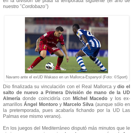
en la división de plata la temporada siguiente (el año de
nuestro "
Cordobazo"
)
Navarro ante el exUD Wakaso en un Mallorca-Espanyol (Foto: ©Sport)
Dio finalizada su vinculación con el Real Mallorca y
dio el
salto de nuevo a Primera División de mano de la UD
Almería
donde coincidiría con
Míchel Macedo
y los ex-
amarillos
Ángel Montoro
y
Marcelo Silva
(aunque sólo en
la pretemporada, pues acabaría fichando por la UD Las
Palmas ese mismo verano).
En los juegos del Mediterráneo disputó más minutos que le