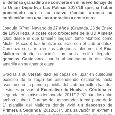
El defensa granadino se convierte en el nuevo fichaje de
la Unión Deportiva Las Palmas 2017/18 que, si haber
presentado aún a su nuevo técnico, arranca su
confección con una incorporación a coste cero.
Joaquín
"Ximo"
Navarro de
27 años
(Granada, 23 de Enero
de 1990)
llega a coste cero
procedente de la
UD Almería
(club desde el que también llegaron tanto Montoro como
Míchel Macedo) tras finalizar contrato con el club andaluz.
Comenzó su carrera en las categorías inferiores del
Real
Mallorca
donde coincidió con unos recién llegados
gemelos Castellano
cuando abandonaron la disciplina
amarilla en su anterior etapa.
Gracias a su
versatilidad
(es capaz de jugar en cualquier
posición de la zaga) fue ascendiendo escalones hasta
asentarse en la primera plantilla del club bermellón tras dos
cesiones previas al
Recreativo de Huelva
y
Córdoba
en
segunda en la misma temporada 2011/12 (31 partidos entre
ambos clubes). Durante dos temporadas formó parte de la
1ª plantilla del Mallorca donde vivió
un descenso de
Primera a Segunda
(2012/13) y una salvación in extremis