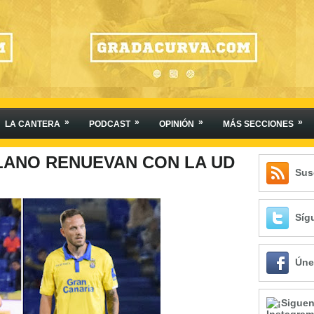
»
»
»
»
LA CANTERA
PODCAST
OPINIÓN
MÁS SECCIONES
ANO RENUEVAN CON LA UD
Sus
Síg
Úne