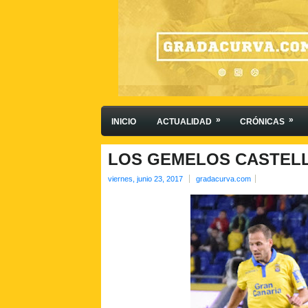
»
»
INICIO
ACTUALIDAD
CRÓNICAS
LOS GEMELOS CASTELL
viernes, junio 23, 2017
gradacurva.com