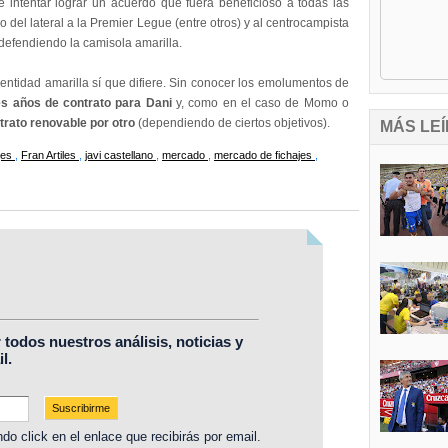
intentar lograr un acuerdo que fuera beneficioso a todas las
o del lateral a la Premier Legue (entre otros) y al centrocampista
defendiendo la camisola amarilla.
 entidad amarilla sí que difiere. Sin conocer los emolumentos de
es años de contrato para Dani
y,
como en el caso de Momo o
trato renovable por otro
(dependiendo de ciertos objetivos).
MÁS LEÍ
jes
,
Fran Artiles
,
javi castellano
,
mercado
,
mercado de fichajes
,
r todos nuestros análisis, noticias y
l.
do click en el enlace que recibirás por email.