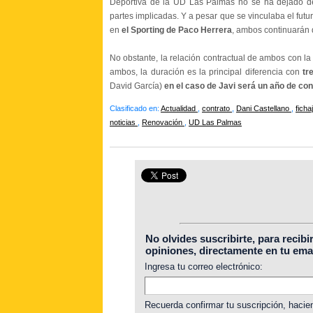
Deportiva de la UD Las Palmas no se ha dejado de 
partes implicadas. Y a pesar que se vinculaba el futur
en
el Sporting de Paco Herrera
, ambos continuarán 
No obstante, la relación contractual de ambos con la
ambos, la duración es la principal diferencia con
tr
David García)
en el caso de Javi será un año de con
Clasificado en:
Actualidad
,
contrato
,
Dani Castellano
,
ficha
noticias
,
Renovación
,
UD Las Palmas
No olvides suscribirte, para recibi
opiniones, directamente en tu emai
Ingresa tu correo electrónico:
Recuerda confirmar tu suscripción, hacien