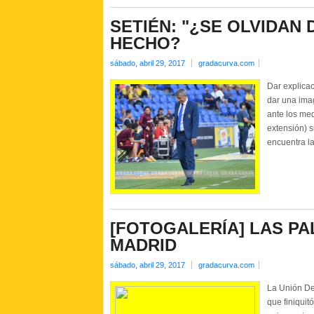
SETIÉN: "¿SE OLVIDAN
HECHO?
sábado, abril 29, 2017
gradacurva.com
Dar explicac
dar una ima
ante los med
extensión) 
encuentra la
[FOTOGALERÍA] LAS PAL
MADRID
sábado, abril 29, 2017
gradacurva.com
La Unión De
que finiquit