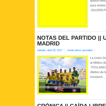
quince minut
para olvidar
GALERÍA F
NOTAS DEL PARTIDO || U
MADRID
sábado, abril 29, 2017
román pérez gonzález
La Unión De
al Atlético 
TITULARES 
Atlético d
incorporó...
CRÓNICA || CAÍDA LIBRE