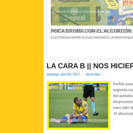
POCA BROMA CON EL ALCORCÓN
JIMÉNEZ RECLAMA CONTUNDENC
Las Palmas recibe al club madrileño, ambos empa
El técnico amarillo compareció ante los medios en l
LA CARA B || NOS HICI
domingo, abril 30, 2017
david díaz
Partido para
segunda vue
del apelativ
desprovistos
mero afán de
El aficionad