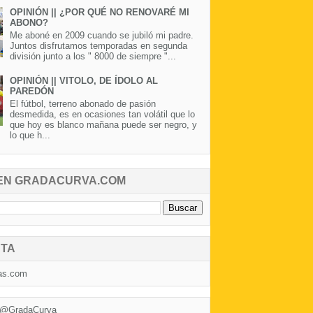
OPINIÓN || ¿POR QUÉ NO RENOVARÉ MI
ABONO?
Me aboné en 2009 cuando se jubiló mi padre.
Juntos disfrutamos temporadas en segunda
división junto a los " 8000 de siempre "...
OPINIÓN || VITOLO, DE ÍDOLO AL
PAREDÓN
El fútbol, terreno abonado de pasión
desmedida, es en ocasiones tan volátil que lo
que hoy es blanco mañana puede ser negro, y
lo que h...
EN GRADACURVA.COM
TA
as.com
 @GradaCurva