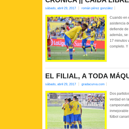
sábado, abril 29, 2017
román pérez gonzález
Cuando en e
asistencia 
defiende de
además, se e
17 minutos v
completo. Y 
EL FILIAL, A TODA MÁQU
sábado, abril 29, 2017
gradacurva.com
Dos partidos
verdad en la
campeonato 
inmejorable 
fútbol canar