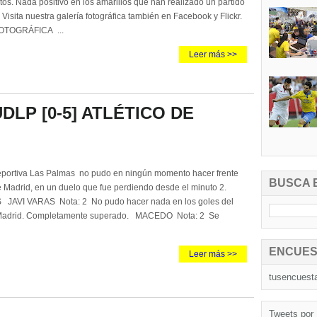
os. Nada positivo en los amarillos que han realizado un partido
. Visita nuestra galería fotográfica también en Facebook y Flickr.
OTOGRÁFICA ...
Leer más >>
DLP [0-5] ATLÉTICO DE
portiva Las Palmas no pudo en ningún momento hacer frente
BUSCA 
de Madrid, en un duelo que fue perdiendo desde el minuto 2.
JAVI VARAS Nota: 2 No pudo hacer nada en los goles del
e Madrid. Completamente superado. MACEDO Nota: 2 Se
ENCUES
Leer más >>
tusencuest
Tweets por