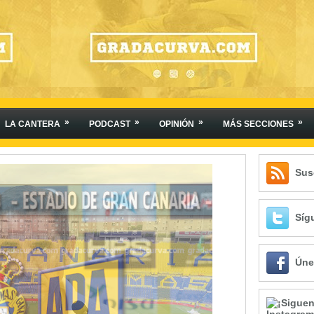
»
»
»
»
LA CANTERA
PODCAST
OPINIÓN
MÁS SECCIONES
Sus
Síg
Úne