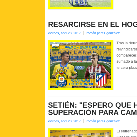
RESARCIRSE EN EL HO
viernes, abril 28, 2017
román pérez gonzález
Tras la derr
reivindicars
comparecerá 
sumado a la 
tercera plaz
SETIÉN: "ESPERO QUE 
SUPERACIÓN PARA CAM
viernes, abril 28, 2017
román pérez gonzález
El entrenad