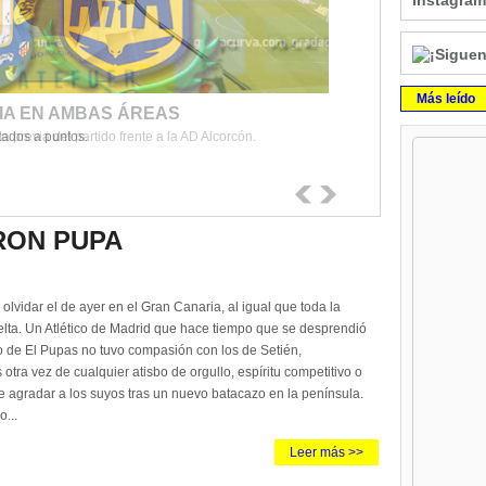
Instagram
Más leído
IA EN AMBAS ÁREAS
tados a puntos.
a previa del partido frente a la AD Alcorcón.
ERON PUPA
 olvidar el de ayer en el Gran Canaria, al igual que toda la
lta. Un Atlético de Madrid que hace tiempo que se desprendió
o de El Pupas no tuvo compasión con los de Setién,
 otra vez de cualquier atisbo de orgullo, espíritu competitivo o
 agradar a los suyos tras un nuevo batacazo en la península.
o...
Leer más >>