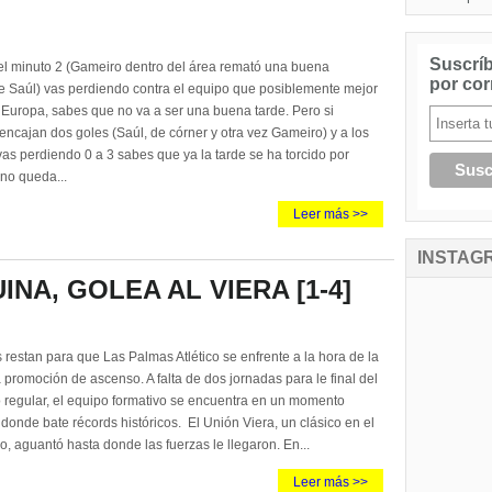
Suscríb
l minuto 2 (Gameiro dentro del área remató una buena
por cor
de Saúl) vas perdiendo contra el equipo que posiblemente mejor
 Europa, sabes que no va a ser una buena tarde. Pero si
ncajan dos goles (Saúl, de córner y otra vez Gameiro) y a los
as perdiendo 0 a 3 sabes que ya la tarde se ha torcido por
no queda...
Leer más >>
INSTAG
INA, GOLEA AL VIERA [1-4]
 restan para que Las Palmas Atlético se enfrente a la hora de la
 promoción de ascenso. A falta de dos jornadas para le final del
regular, el equipo formativo se encuentra en un momento
donde bate récords históricos. El Unión Viera, un clásico en el
io, aguantó hasta donde las fuerzas le llegaron. En...
Leer más >>