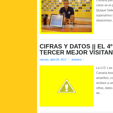
Canaria par
cómo ve el p
Quique Seti
superarnos y
situaciones..
CIFRAS Y DATOS || EL 
TERCER MEJOR VISITA
viernes, abril 28, 2017
anónimo
La U.D. Las
Canaria tras
amarillos, 
reciben a u
cifras, datos
de...