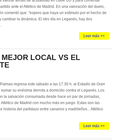
a valorar temas de actualidad en clave UD y para comentar
artido ante el Atlético de Madrid. En una valoración del duelo,
én comentó que: "espero que haya un estímulo por el hecho de
 cambiar la dinámica. El otro día en Leganés, hay dos
.
Leer más >>
4º MEJOR LOCAL VS EL
NTE
 Palmas regresa este sábado a las 17.30 h. al Estadio de Gran
 sumar su enésima derrota a domicilio contra el Leganés. Los
con la salvación consumada desde hace un par de jornadas,
n Atlético de Madrid con mucho más en juego. Estas son las
 e historia del partidazo entre canarios y madrileños... Atlético
Leer más >>