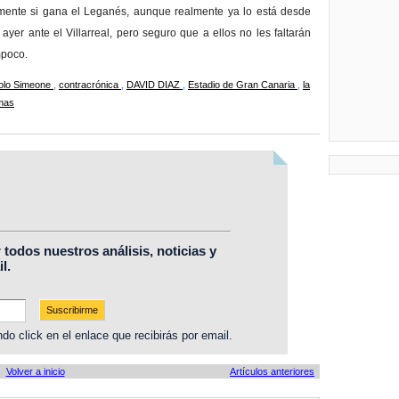
mente si gana el Leganés, aunque realmente ya lo está desde
yer ante el Villarreal, pero seguro que a ellos no les faltarán
mpoco.
olo Simeone
,
contracrónica
,
DAVID DIAZ
,
Estadio de Gran Canaria
,
la
mas
r todos nuestros análisis, noticias y
l.
do click en el enlace que recibirás por email.
Volver a inicio
Artículos anteriores