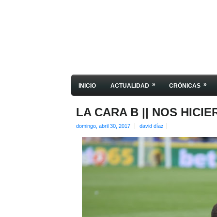
»
»
INICIO
ACTUALIDAD
CRÓNICAS
LA CARA B || NOS HICI
domingo, abril 30, 2017
david díaz