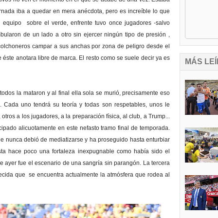
jornada iba a quedar en mera anécdota, pero es increíble lo que
quipo sobre el verde, enfrente tuvo once jugadores -salvo
laron de un lado a otro sin ejercer ningún tipo de presión ,
 colchoneros campar a sus anchas por zona de peligro desde el
 éste anotara libre de marca. El resto como se suele decir ya es
MÁS LEÍ
todos la mataron y al final ella sola se murió, precisamente eso
 Cada uno tendrá su teoría y todas son respetables, unos le
tros a los jugadores, a la preparación física, al club, a Trump...
ipado alicuotamente en este nefasto tramo final de temporada.
 nunca debió de mediatizarse y ha proseguido hasta enturbiar
sta hace poco una fortaleza inexpugnable como había sido el
ue ayer fue el escenario de una sangría sin parangón. La tercera
recida que se encuentra actualmente la atmósfera que rodea al