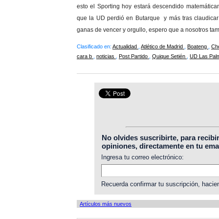
esto el Sporting hoy estará descendido matemática
que la UD perdió en Butarque y más tras claudicar a
ganas de vencer y orgullo, espero que a nosotros ta
Clasificado en:
Actualidad
,
Atlético de Madrid
,
Boateng
,
Ch
cara b
,
noticias
,
Post Partido
,
Quique Setién
,
UD Las Pal
No olvides suscribirte, para recibi
opiniones, directamente en tu emai
Ingresa tu correo electrónico:
Recuerda confirmar tu suscripción, hacien
Artículos más nuevos