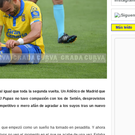
Instagram
Más leído
 al igual que toda la segunda vuelta. Un Atlético de Madrid que
El Pupas
no tuvo compasión con los de Setién, desprovistos
competitivo o mero afán de agradar a los suyos tras un nuevo
da que empezó como un sueño ha tornado en pesadilla. Y ahora
ctivos no ven el momento en el que se acabe de una vez. Estaba