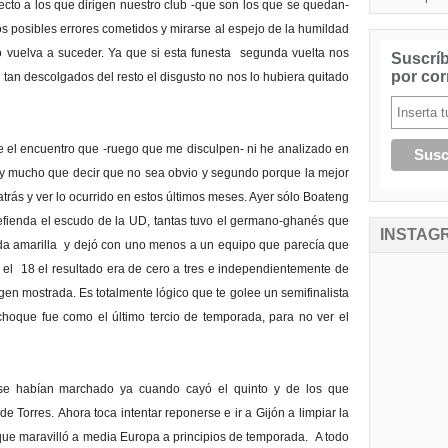
cto a los que dirigen nuestro club -que son los que se quedan-
s posibles errores cometidos y mirarse al espejo de la humildad
 vuelva a suceder. Ya que si esta funesta segunda vuelta nos
Suscríb
por cor
s tan descolgados del resto el disgusto no nos lo hubiera quitado
 el encuentro que -ruego que me disculpen- ni he analizado en
ay mucho que decir que no sea obvio y segundo porque la mejor
atrás y ver lo ocurrido en estos últimos meses. Ayer sólo Boateng
defienda el escudo de la UD, tantas tuvo el germano-ghanés que
INSTAG
da amarilla y dejó con uno menos a un equipo que parecía que
 el 18 el resultado era de cero a tres e independientemente de
gen mostrada. Es totalmente lógico que te golee un semifinalista
choque fue como el último tercio de temporada, para no ver el
 se habían marchado ya cuando cayó el quinto y de los que
e Torres. Ahora toca intentar reponerse e ir a Gijón a limpiar la
que maravilló a media Europa a principios de temporada. A todo