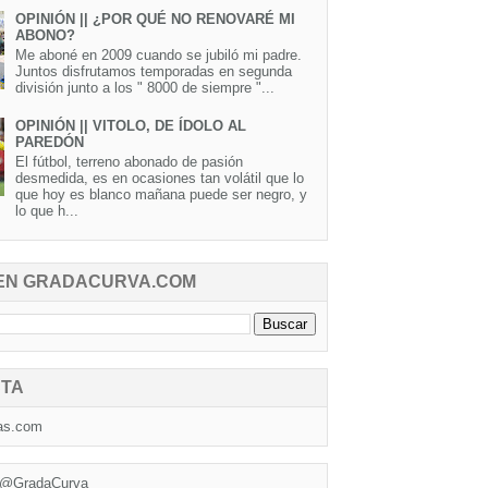
OPINIÓN || ¿POR QUÉ NO RENOVARÉ MI
ABONO?
Me aboné en 2009 cuando se jubiló mi padre.
Juntos disfrutamos temporadas en segunda
división junto a los " 8000 de siempre "...
OPINIÓN || VITOLO, DE ÍDOLO AL
PAREDÓN
El fútbol, terreno abonado de pasión
desmedida, es en ocasiones tan volátil que lo
que hoy es blanco mañana puede ser negro, y
lo que h...
EN GRADACURVA.COM
TA
as.com
 @GradaCurva