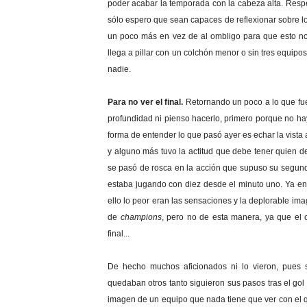
poder acabar la temporada con la cabeza alta. Respe
sólo espero que sean capaces de reflexionar sobre lo
un poco más en vez de al ombligo para que esto no
llega a pillar con un colchón menor o sin tres equipo
nadie.
Para no ver el final.
Retornando un poco a lo que fue
profundidad ni pienso hacerlo, primero porque no h
forma de entender lo que pasó ayer es echar la vista 
y alguno más tuvo la actitud que debe tener quien 
se pasó de rosca en la acción que supuso su segun
estaba jugando con diez desde el minuto uno. Ya en
ello lo peor eran las sensaciones y la deplorable ima
de
champions
, pero no de esta manera, ya que el 
final...
De hecho muchos aficionados ni lo vieron, pues
quedaban otros tanto siguieron sus pasos tras el gol d
imagen de un equipo que nada tiene que ver con el 