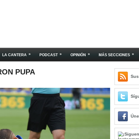
»
»
»
»
LA CANTERA
PODCAST
OPINIÓN
MÁS SECCIONES
ERON PUPA
Sus
Síg
Úne