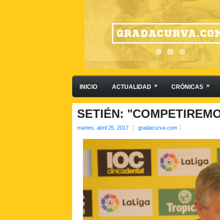
»
»
INICIO
ACTUALIDAD
CRÓNICAS
SETIÉN: "COMPETIREMO
martes, abril 25, 2017
gradacurva.com