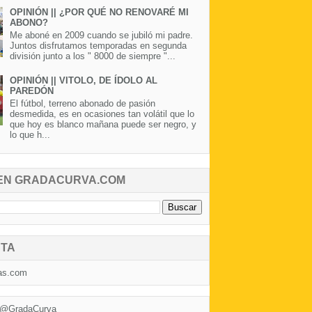
OPINIÓN || ¿POR QUÉ NO RENOVARÉ MI
ABONO?
Me aboné en 2009 cuando se jubiló mi padre.
Juntos disfrutamos temporadas en segunda
división junto a los " 8000 de siempre "...
OPINIÓN || VITOLO, DE ÍDOLO AL
PAREDÓN
El fútbol, terreno abonado de pasión
desmedida, es en ocasiones tan volátil que lo
que hoy es blanco mañana puede ser negro, y
lo que h...
EN GRADACURVA.COM
TA
as.com
 @GradaCurva