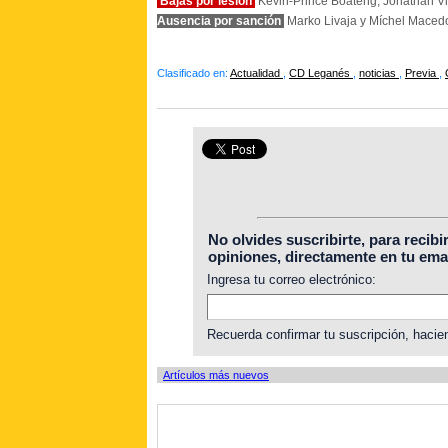
Bajas por lesión
Kevin-Prince Boateng, Jonathan V
Ausencia por sanción
Marko Livaja y Míchel Macedo
Clasificado en:
Actualidad
,
CD Leganés
,
noticias
,
Previa
,
No olvides suscribirte, para recibi
opiniones, directamente en tu emai
Ingresa tu correo electrónico:
Recuerda confirmar tu suscripción, hacien
Artículos más nuevos