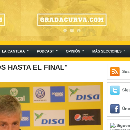
»
»
»
»
LA CANTERA
PODCAST
OPINIÓN
MÁS SECCIONES
S HASTA EL FINAL"
Sus
Síg
Úne