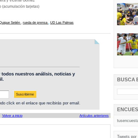
iera y Vicente Gomez
 (acumulación tarjetas)
Quique Setién
,
rueda de prensa
,
UD Las Palmas
r todos nuestros análisis, noticias y
l.
BUSCA 
do click en el enlace que recibirás por email.
ENCUES
Volver a inicio
Artículos anteriores
tusencuest
Tweets por