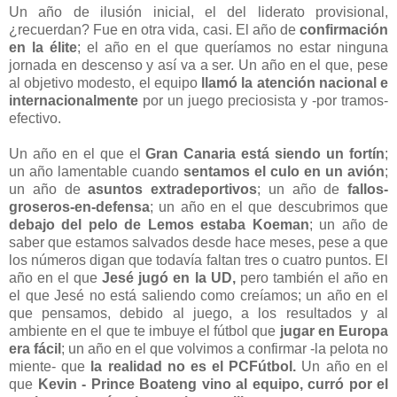
Un año de ilusión inicial, el del liderato provisional,
¿recuerdan? Fue en otra vida, casi. El año de
confirmación
en la élite
;
el año en el que queríamos no estar ninguna
jornada en descenso y así va a ser. Un año en el que, pese
al objetivo modesto, el equipo
llamó la atención nacional e
internacionalmente
por un juego preciosista y -por tramos-
efectivo.
Un año en el que el
Gran Canaria está siendo un fortín
;
un año lamentable cuando
sentamos el culo en un avión
;
un año de
asuntos extradeportivos
;
un año de
fallos-
groseros-en-defensa
;
un año en el que descubrimos que
debajo del pelo de Lemos estaba Koeman
;
un año de
saber que estamos salvados desde hace meses, pese a que
los números digan que todavía faltan tres o cuatro puntos. El
año en el que
Jesé jugó en la UD,
pero también el año en
el que Jesé no está saliendo como creíamos
;
un año en el
que pensamos, debido al juego, a los resultados y al
ambiente en el que te imbuye el fútbol que
jugar en Europa
era fácil
;
un año en el que volvimos a confirmar -la pelota no
miente- que
la realidad no es el PCFútbol.
Un año en el
que
Kevin - Prince Boateng vino al equipo, curró por el