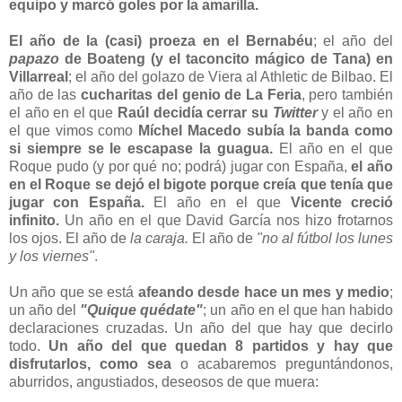
equipo y marcó goles por la amarilla.
El
año de la (casi) proeza en el Bernabéu
;
el
año del
papazo
de Boateng (y el taconcito mágico de Tana) en
Villarreal
;
el
año del golazo de Viera al Athletic de Bilbao
.
E
l
año de las
cucharitas del genio de La Feria
, pero también
el año en el que
Raúl decidía cerr
ar
su
Twitter
y el año en
el que vimos como
Míchel Macedo subía la banda como
si siempre se le escapase la guagua.
El año en el que
Roque pudo (y por qué no
;
podrá) jugar con España,
el año
en el Roque se dejó el bigote porque creía que tenía que
jugar con España.
El año en el que
Vicente creció
infinito.
Un año en el que David García nos hizo frotarnos
los ojos. El año de
la caraja.
El año de
"no al fútbol los lunes
y los viernes"
.
Un año que se está
afeando desde hace un mes y medio
;
un año del
"Quique quédate"
; un año en el que han habido
declaraciones cruzadas. Un año del que hay que decirlo
todo.
Un año del que quedan 8 partidos y hay que
disfrutarlos, como sea
o acabaremos preguntándonos,
aburridos, angustiados, deseosos de que muera: