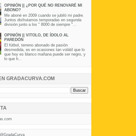
OPINIÓN || ¿POR QUÉ NO RENOVARÉ MI
ABONO?
Me aboné en 2009 cuando se jubiló mi padre.
Juntos disfrutamos temporadas en segunda
división junto a los " 8000 de siempre "...
OPINIÓN || VITOLO, DE ÍDOLO AL
PAREDÓN
El fútbol, terreno abonado de pasión
desmedida, es en ocasiones tan volátil que lo
que hoy es blanco mañana puede ser negro, y
lo que h...
EN GRADACURVA.COM
TA
as.com
 @GradaCurva