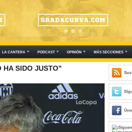
»
»
»
»
LA CANTERA
PODCAST
OPINIÓN
MÁS SECCIONES
O HA SIDO JUSTO"
Sus
Síg
Úne