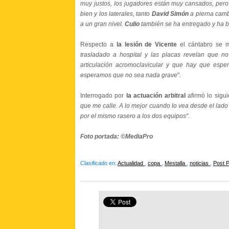
muy justos, los jugadores están muy cansados, pero
bien y los laterales, tanto
David Simón
a pierna cam
a un gran nivel.
Culio
también se ha entregado y ha b
Respecto a
la lesión de Vicente
el cántabro se 
trasladado a hospital y las placas revelan que no
articulación acromoclavicular y que hay que espe
esperamos que no sea nada grave
".
Interrogado por
la actuación arbitral
afirmó lo sigu
que me calle. A lo mejor cuando lo vea desde el la
por el mismo rasero a los dos equipos"
.
Foto portada: ©MediaPro
Clasificado en:
Actualidad
,
copa
,
Mestalla
,
noticias
,
Post P