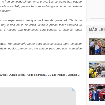
 no han cometido ningún error grave. Los centrales han estado
biada como
Nili
, que me ha sorprendido gratamente, han estado
atallado"
.
mostró esperanzado en que no fuera de gravedad:
"Se le ha
 hay lesión en la clavícula, aunque pueda tener afectada la
MÁS LEÍ
rar a hacerle una resonancia para conocer el alcance. todos
iente:
"Me encantaría poder decir muchas cosas, pero es mejor
do de un equipo garnde mno me enfado, pero creo que no se mide
artido
,
Quique Setién
,
rueda de prensa
,
UD Las Palmas
,
Valencia CF