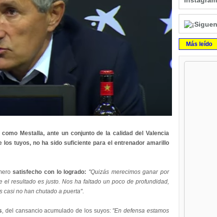
Instagram
Más leído
 como Mestalla, ante un conjunto de la calidad del Valencia
 los tuyos, no ha sido suficiente para el entrenador amarillo
imero
satisfecho con lo logrado:
"Quizás merecimos ganar por
 el resultado es justo. Nos ha faltado un poco de profundidad,
s casi no han chutado a puerta"
.
s
, del cansancio acumulado de los suyos:
"En defensa estamos