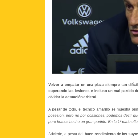
Volver a empatar en una plaza siempre tan difícil
superando las lesiones e incluso un mal partido de
olvidar la actuación arbitral.
A pesar de todo, el técnico amarillo se muestra pr
posesión, pero no por ocasiones, podemos decir que
pero hemos hecho un gran partido. En la 1ª parte ello
Advierte, a pesar del
buen rendimiento de los suyo