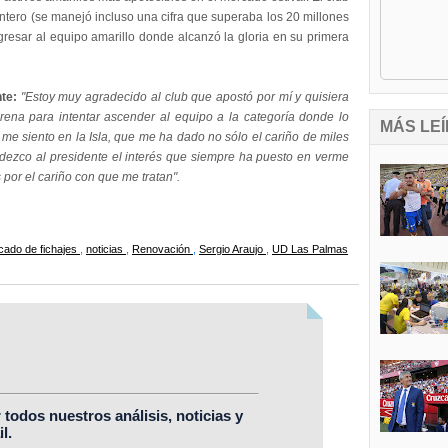
lantero (se manejó incluso una cifra que superaba los 20 millones
gresar al equipo amarillo donde alcanzó la gloria en su primera
nte:
"Estoy muy agradecido al club que apostó por mí y quisiera
rena para intentar ascender al equipo a la categoría donde lo
MÁS LEÍ
 me siento en la Isla, que me ha dado no sólo el cariño de miles
adezco al presidente el interés que siempre ha puesto en verme
 por el cariño con que me tratan".
cado de fichajes
,
noticias
,
Renovación
,
Sergio Araujo
,
UD Las Palmas
r todos nuestros análisis, noticias y
l.