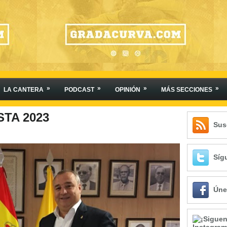
»
»
»
»
LA CANTERA
PODCAST
OPINIÓN
MÁS SECCIONES
TA 2023
Sus
Síg
Úne