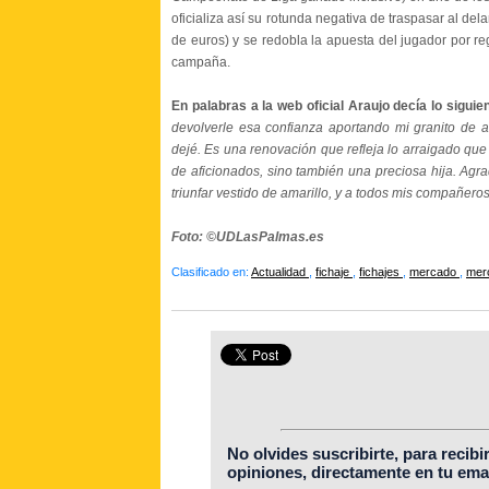
oficializa así su rotunda negativa de traspasar al de
de euros) y se redobla la apuesta del jugador por re
campaña.
En palabras a la web oficial Araujo decía lo siguie
devolverle esa confianza aportando mi granito de a
dejé. Es una renovación que refleja lo arraigado que
de aficionados, sino también una preciosa hija. Agr
triunfar vestido de amarillo, y a todos mis compañeros
Foto: ©UDLasPalmas.es
Clasificado en:
Actualidad
,
fichaje
,
fichajes
,
mercado
,
mer
No olvides suscribirte, para recibi
opiniones, directamente en tu emai