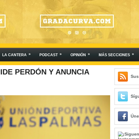
»
»
»
»
LA CANTERA
PODCAST
OPINIÓN
MÁS SECCIONES
PIDE PERDÓN Y ANUNCIA
Sus
Síg
Úne