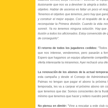
ilusionante que nos va a devolver la alegría a todos
objetivo. Hablar de ascenso es faltar un poco el res
Tenemos el objetivo que tenemos, pero hay que ganá
y construir el mejor equipo. Con el respaldo de la
reconquistar la Primera división. Cuando la vida n
sonreír. Ya no tenemos ninguna solución. Hay que mi
ilusión a todos los aficionados. Estoy convencido de
de conseguirlo".
El retorno de todos los jugadores cedidos:
"Todos 
que nos interese, venderemos, pero pasarán a for
Espero que hagamos un equipo altamente competitivo.
oferta interesante la miraremos. Ayer rechacé una ofer
La renovación de los abonos de la actual tempor
esta campaña y desde el Consejo de Administrac
Palmas no tengan que pagar el abono la próxima 
temporada, les va a canjear el próximo abono sin c
que tenemos que dar. Somos conscientes de la frus
mínimo que tenemos que hacer y reitero nuestro perdó
No piensa en dimitir:
"Vine a rescatar a este club c