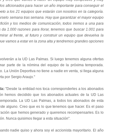
 los aficionados para hacer un año importante para conseguir el
peto a los 21 equipos que estarán con nosotros en la categoría.
rselo semana tras semana. Hay que garantizar el mayor equipo
 afición y los medios de comunicación, todos iremos a una para
os da 1.000 razones para llorar, tenemos que buscar 1.001 para
rar al frente, al futuro y construir un equipo que devuelva la
 que vamos a estar en la zona alta y tendremos grandes opciones
volverán a la UD Las Palmas. Si luego tenemos alguna ofertas
mar parte de la nómina del equipo de la próxima temporada.
 La Unión Deportiva no tiene a nadie en venta, si llega alguna
ta por Sergio Araujo."
ada:
"Desde la entidad nos toca corresponderles a los abonados
ión hemos decidido que los abonados actuales de la UD Las
temporada. La UD Las Palmas, a todos los abonados de esta
oste alguno. Creo que es lo que tenemos que hacer. Es el paso
tración que hemos generado y queremos recompensarles. Es lo
n. Nunca quisimos llegar a esta situación".
uando nadie quiso y ahora soy el accionista mayoritario. El año