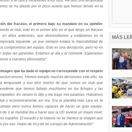
perdón a la cara y mirándoles a los ojos. Ha sido una temporada
íamos se ha diluido por el poco acierto que hemos tenido en la
ión del fracaso, el primero bajo su mandato en su opinión:
iendo el club, este es el primer año en el que tengo un fracaso
o en años anteriores, que descendíamos y estábamos en la
MÁS LEÍ
temporada siguiente, ya que siempre estaba la imposibilidad de
a los compromisos del equipo. Esto es una decepción, pero no es
todas las garantías. Estamos al día y al corriente. Esperamos
ionar a nuestros aficionados".
imagen que ha dado el equipo no corresponde con el respeto
uchos errores. Hemos tomado muchas decisiones este año, ha
esta temporada y eso dice mucho de que somos un club que
 evidente que hemos fallado muchísimo en los fichajes y las
mpetitivo. En verano lo dije y me trago mis palabras. Habíamos
 club y económicamente así era. Era la plantilla más cara en la
tbolistas pero nunca fuimos capaces de hacer un gran equipo.
 de ir al mundial iba a hacer que la UD tuviese un mayor nivel.
bol español. El escudo y la historia no se merece la imagen que
 por eso. Hablo de mí y de mi consejo de Administración".