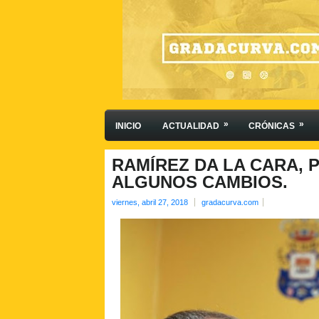
»
»
INICIO
ACTUALIDAD
CRÓNICAS
RAMÍREZ DA LA CARA, 
ALGUNOS CAMBIOS.
viernes, abril 27, 2018
gradacurva.com