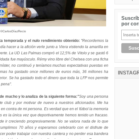
Suscríb
por cor
 ©CarlosDíazRecio
ta temporada y el nulo rendimiento obtenido:
"Recordemos la
ía hacer a la afición verle junto a Viera vistiendo la amarilla en
uerte. La UD Las Palmas compró el 12,5% de Vitolo y se gastó 6
tidada fue mayúsculo. Rémy vino libre del Chelsea con una ficha
 míster, no continuó y teníamos muchas expectativas puestas en
lmas ha gastado once millones de euros más, 36 millones ha
INSTAG
terior. Se ha gastado todo el dinero que toda la LFP nos permite
 pena".
de mucho y lo analiza de la siguiente forma:
"
Soy una persona
te club y por motivar de nuevo a nuestros aficionados. Me ha
en contra de mi persona. Es verdad que en el fútbol la memoria
os es la única vez que deportivamente hemos tenido un fracaso.
de ir creciendo progresivamente. No se valora nada de lo que
mplimos 70 años y esperamos celebrarlo con el disfrute de
cer poder trabajar con nuestra cantera y no perder esa bandera