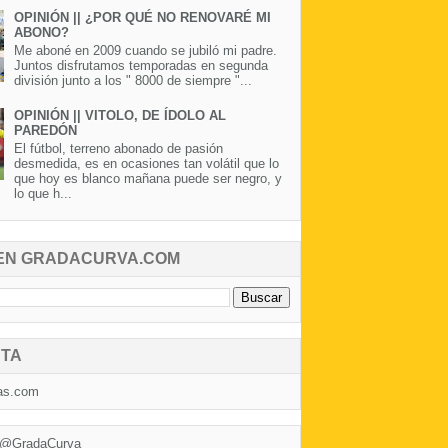
OPINIÓN || ¿POR QUÉ NO RENOVARÉ MI
ABONO?
Me aboné en 2009 cuando se jubiló mi padre.
Juntos disfrutamos temporadas en segunda
división junto a los " 8000 de siempre "...
OPINIÓN || VITOLO, DE ÍDOLO AL
PAREDÓN
El fútbol, terreno abonado de pasión
desmedida, es en ocasiones tan volátil que lo
que hoy es blanco mañana puede ser negro, y
lo que h...
EN GRADACURVA.COM
TA
as.com
 @GradaCurva