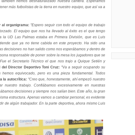
 también hemos desnaturalizado nuestra cantera. Esperamos
tener más futbolistas de la tierra en nuestro equipo, que así va a
y al organigrama:
"Espero seguir con todo el equipo de trabajo
rzado. El equipo que nos ha llevado al éxito es el que tengo
a la UD Las Palmas estaba en Primera División, que es Luis
ende que ya no tiene cabida en este proyecto. Ha sido una
as decisiones no han salido como nos esperábamos y dentro de
sona responsable de poner sobre la mesa los jugadores que se
 Fue el Secretario Técnico el que nos trajo a Quique Setién y
 del Director Deportivo Toni Cruz:
"Va a seguir ocupando su
os hemos equivocado, pero es una pieza fundamental. Todos
a la autocrítica:
"Creo que, honestamente, ahí empezó nuestro
r nuestro trabajo. Confiábamos excesivamente en nuestras
bamos decisiones y siempre nos salían bien. Este año, la gran
misma estructura. Apenas vamos a cambiar personal, es evidente
ir de algún trabajador. En la parte deportiva, ahora mismo Luis