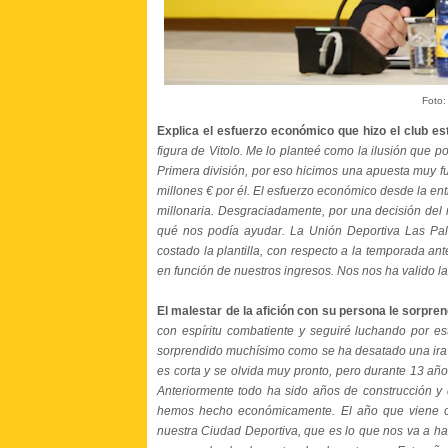
Foto:
Explica el esfuerzo económico que hizo el club es
figura de Vitolo. Me lo planteé como la ilusión que pod
Primera división, por eso hicimos una apuesta muy f
millones € por él. El esfuerzo económico desde la en
millonaria. Desgraciadamente, por una decisión del
qué nos podía ayudar. La Unión Deportiva Las Pa
costado la plantilla, con respecto a la temporada an
en función de nuestros ingresos. Nos nos ha valido la
El malestar de la afición con su persona le sorpren
con espíritu combatiente y seguiré luchando por es
sorprendido muchísimo como se ha desatado una ira 
es corta y se olvida muy pronto, pero durante 13 añ
Anteriormente todo ha sido años de construcción y 
hemos hecho económicamente. El año que viene cu
nuestra Ciudad Deportiva, que es lo que nos va a ha