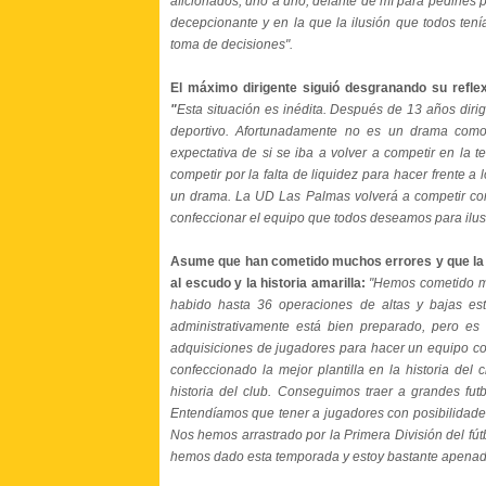
aficionados, uno a uno, delante de mí para pedirles 
decepcionante y en la que la ilusión que todos ten
toma de decisiones".
El máximo dirigente siguió desgranando su reflex
"
Esta situación es inédita. Después de 13 años dirig
deportivo. Afortunadamente no es un drama com
expectativa de si se iba a volver a competir en la 
competir por la falta de liquidez para hacer frente 
un drama. La UD Las Palmas volverá a competir con 
confeccionar el equipo que todos deseamos para ilus
Asume que han cometido muchos errores y que la 
al escudo y la historia amarilla:
"Hemos cometido m
habido hasta 36 operaciones de altas y bajas 
administrativamente está bien preparado, pero es
adquisiciones de jugadores para hacer un equipo co
confeccionado la mejor plantilla en la historia del
historia del club. Conseguimos traer a grandes fu
Entendíamos que tener a jugadores con posibilidades
Nos hemos arrastrado por la Primera División del fút
hemos dado esta temporada y estoy bastante apenado