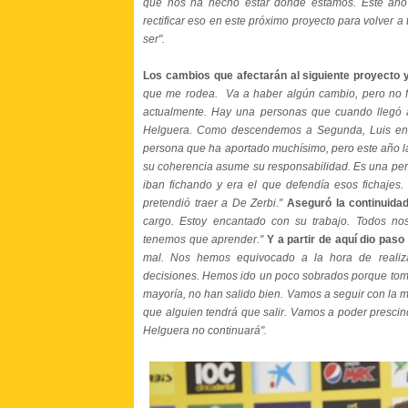
que nos ha hecho estar donde estamos. Este año
rectificar eso en este próximo proyecto para volver a 
ser".
Los cambios que afectarán al siguiente proyecto 
que me rodea. Va a haber algún cambio, pero no fo
actualmente. Hay una personas que cuando llegó 
Helguera. Como descendemos a Segunda, Luis enti
persona que ha aportado muchísimo, pero este año l
su coherencia asume su responsabilidad. Es una per
iban fichando y era el que defendía esos fichajes.
pretendió traer a De Zerbi."
Aseguró la continuidad
cargo. Estoy encantado con su trabajo. Todos n
tenemos que aprender."
Y a partir de aquí dio paso 
mal. Nos hemos equivocado a la hora de realiza
decisiones. Hemos ido un poco sobrados porque tomá
mayoría, no han salido bien. Vamos a seguir con la 
que alguien tendrá que salir. Vamos a poder prescind
Helguera no continuará".