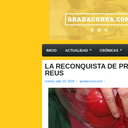
»
»
INICIO
ACTUALIDAD
CRÓNICAS
LA RECONQUISTA DE PR
REUS
martes, julio 24, 2018
gradacurva.com