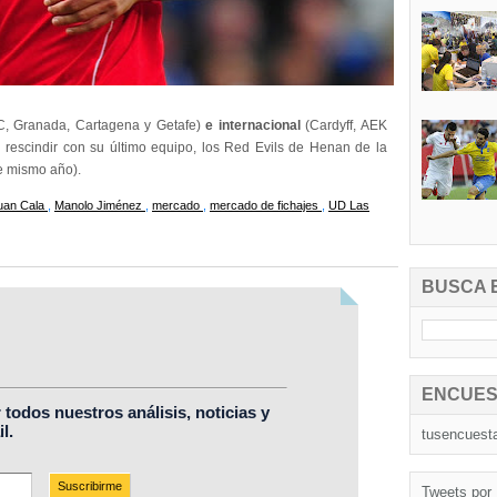
FC, Granada, Cartagena y Getafe)
e internacional
(Cardyff, AEK
s rescindir con su último equipo, los Red Evils de Henan de la
te mismo año).
uan Cala
,
Manolo Jiménez
,
mercado
,
mercado de fichajes
,
UD Las
BUSCA 
ENCUES
r todos nuestros análisis, noticias y
l.
tusencuest
Tweets por