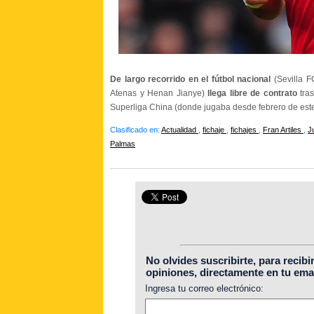
De largo recorrido en el fútbol nacional
(Sevilla 
Atenas y Henan Jianye)
llega libre de contrato
tra
Superliga China (donde jugaba desde febrero de es
Clasificado en:
Actualidad
,
fichaje
,
fichajes
,
Fran Artiles
,
J
Palmas
No olvides suscribirte, para recibi
opiniones, directamente en tu emai
Ingresa tu correo electrónico: