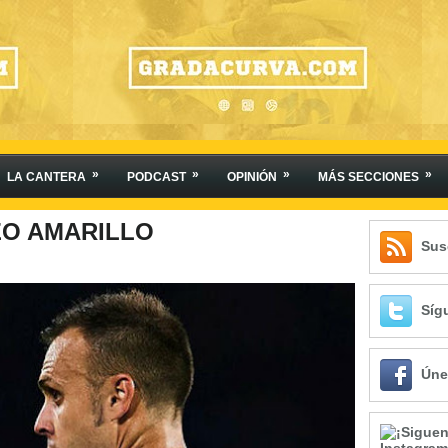
»
»
»
»
LA CANTERA
PODCAST
OPINIÓN
MÁS SECCIONES
ZO AMARILLO
Sus
Síg
Úne