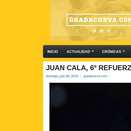
»
»
INICIO
ACTUALIDAD
CRÓNICAS
JUAN CALA, 6º REFUER
domingo, julio 08, 2018
gradacurva.com