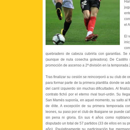
Han
jug
ent
con
el A
El 
ini
con
quebradero de cabeza cubrirla con garantías. Se r
(aunque de nula cosecha goleadora). De Castillo se
promoción de ascenso a 2ª división en la temporada 
Tras finalizar su cesión se reincorporó a su club de o
para formar parte de la primera plantilla donde se a
del carril izquierdo sin muchas dificultades. Al finaliz
contrato fichó por el eterno rival txuri-urdin. Su lleg
San Mamés suponía, en aquel momento, su salto al f
de élite. A excepción de su primera temporada co
leones, su paso por el club de Ibaigane se puede cali
sin pena ni gloria. En sus 4 años como rojiblan
disputado un total de 57 partidos (33 de ellos en su p
año). Paulatinamente su participación fue merman