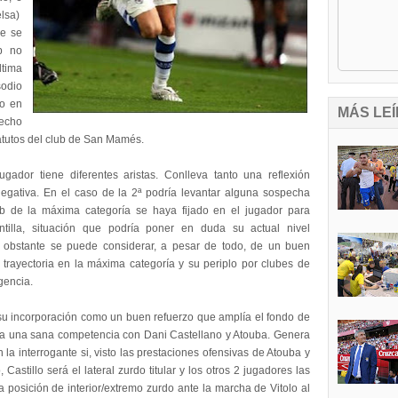
elsa)
ue se
ub no
ltima
sodio
vo en
MÁS LEÍ
hecho
atutos del club de San Mamés.
jugador tiene diferentes aristas. Conlleva tanto una reflexión
egativa. En el caso de la 2ª podría levantar alguna sospecha
b de la máxima categoría se haya fijado en el jugador para
antilla, situación que podría poner en duda su actual nivel
o obstante se puede considerar, a pesar de todo, de un buen
u trayectoria en la máxima categoría y su periplo por clubes de
igencia.
u incorporación como un buen refuerzo que amplía el fondo de
ra una sana competencia con Dani Castellano y Atouba. Genera
 la interrogante si, visto las prestaciones ofensivas de Atouba y
 Castillo será el lateral zurdo titular y los otros 2 jugadores las
a posición de interior/extremo zurdo ante la marcha de Vitolo al