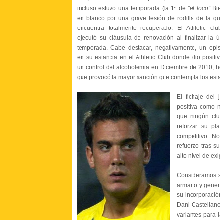
incluso estuvo una temporada (la 1ª de
“el loco”
Bi
en blanco por una grave lesión de rodilla de la q
encuentra totalmente recuperado. El Athletic cl
ejecutó su cláusula de renovación al finalizar la ú
temporada. Cabe destacar, negativamente, un epi
en su estancia en el Athletic Club donde dio positi
un control del alcoholemia en Diciembre de 2010, 
que provocó la mayor sanción que contempla los est
El fichaje del 
positiva como n
que ningún clu
reforzar su pl
competitivo. N
refuerzo tras s
alto nivel de ex
Consideramos s
armario y gene
su incorporación
Dani Castellano,
variantes para l