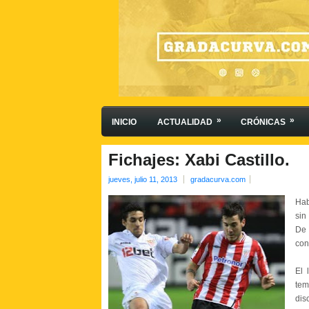
»
»
INICIO
ACTUALIDAD
CRÓNICAS
Fichajes: Xabi Castillo.
jueves, julio 11, 2013
gradacurva.com
Hab
sin
De 
con
El 
tem
dis