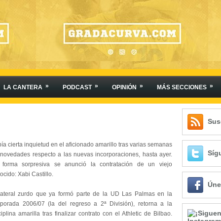
»
»
»
»
LA CANTERA
PODCAST
OPINIÓN
MÁS SECCIONES
Sus
ía cierta inquietud en el aficionado amarillo tras varias semanas
Síg
 novedades respecto a las nuevas incorporaciones, hasta ayer.
forma sorpresiva se anunció la contratación de un viejo
ocido: Xabi Castillo.
Úne
lateral zurdo que ya formó parte de
la UD
Las
Palmas en la
porada 2006/07 (la del regreso a 2ª División), retorna a la
ciplina amarilla tras finalizar contrato con el Athletic de Bilbao.