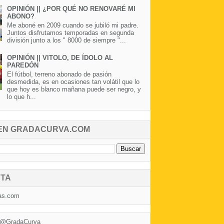
OPINIÓN || ¿POR QUÉ NO RENOVARÉ MI
ABONO?
Me aboné en 2009 cuando se jubiló mi padre.
Juntos disfrutamos temporadas en segunda
división junto a los " 8000 de siempre "...
OPINIÓN || VITOLO, DE ÍDOLO AL
PAREDÓN
El fútbol, terreno abonado de pasión
desmedida, es en ocasiones tan volátil que lo
que hoy es blanco mañana puede ser negro, y
lo que h...
EN GRADACURVA.COM
TA
as.com
 @GradaCurva