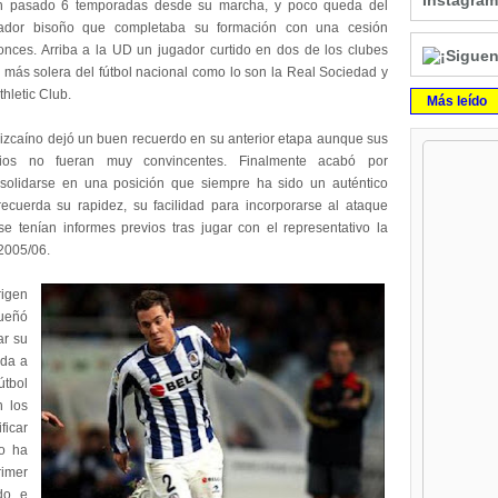
Instagram
 pasado 6 temporadas desde su marcha, y poco queda del
ador bisoño que completaba su formación con una cesión
onces. Arriba a
la UD
un jugador curtido en dos de los clubes
 más solera del fútbol nacional como lo son
la Real
Sociedad
y
thletic Club.
Más leído
vizcaíno dejó un buen recuerdo en su anterior etapa aunque sus
cios no fueran muy convincentes. Finalmente acabó por
solidarse en una posición que siempre ha sido un auténtico
ecuerda su rapidez, su facilidad para incorporarse al ataque
 tenían informes previos tras jugar con el representativo la
2005/06.
rigen
dueñó
ar su
ada a
útbol
n los
ficar
co ha
rimer
do, e