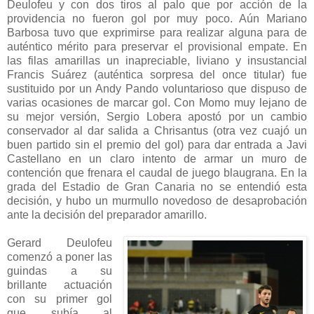
Deulofeu y con dos tiros al palo que por acción de la
providencia no fueron gol por muy poco. Aún Mariano
Barbosa tuvo que exprimirse para realizar alguna para de
auténtico mérito para preservar el provisional empate. En
las filas amarillas un inapreciable, liviano y insustancial
Francis Suárez (auténtica sorpresa del once titular) fue
sustituido por un Andy Pando voluntarioso que dispuso de
varias ocasiones de marcar gol. Con Momo muy lejano de
su mejor versión, Sergio Lobera apostó por un cambio
conservador al dar salida a Chrisantus (otra vez cuajó un
buen partido sin el premio del gol) para dar entrada a Javi
Castellano en un claro intento de armar un muro de
contención que frenara el caudal de juego blaugrana. En la
grada del Estadio de Gran Canaria no se entendió esta
decisión, y hubo un murmullo novedoso de desaprobación
ante la decisión del preparador amarillo.
Gerard Deulofeu
comenzó a poner las
guindas a su
brillante actuación
con su primer gol
que subía al