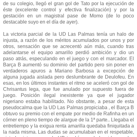
de su colegio, llegó el gran gol de Tato por la ejecución de
éste (excelente control y efectiva finalización) y por la
gestación en un magistral pase de Momo (de lo poco
destacable suyo en el día de ayer).
La victoria parcial de la UD Las Palmas tenía un halo de
injusta, a razón de los méritos acumulados por unos y por
otros, sensación que se acrecentó aún más, cuando tras
adelantarse el equipo amarillo perdió ambición y dio un
paso atrás, especulando en el juego y con el marcador. El
Barça B aumentó su dominio del partido pero sin poner en
verdaderos apuros a Mariano Barbosa a excepción de
alguna jugada aislada pero deslumbrante de Deulofeu. En
esas, en los últimos instantes el ritmo se aceleró con gol de
Chrisantus lega, que fue anulado por supuesto fuera de
juego. Posición ilegal inexistente ya que el jugador
nigeriano estaba habilitado. No obstante, a pesar de esta
pseudocalma que la UD Las Palmas propiciaba , el Barça B
obtuvo su premio con el empate por medio de Rafinha en un
córner en pleno tiempo de alargue de la 1ª parte.. Llegaba el
entretiempo y la exigua renta amarilla quedaba finiquitada a
la nada misma. Las dudas se acumulaban en el respetable,