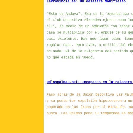
LaProvincia.es: Un desastre Manifiesto
"Esto es Anduva". Ésa es la leyenda que 
el Club Deportivo Mirandés ejerce como lo
allí, en medio de un ambiente con sabor 
casa se multiplica por el empuje de su ge
casi excelente. Hay que jugar bien, tene
regalar nada. Pero ayer, a orillas del Eb
de nada. Ni de la exigencia del partido q
lo que estaba en juego.
Udlaspalmas.net: Incapaces en la ratonera
Paso atrás de la Unión Deportiva Las Pal
y su posterior expulsión hipotecaron a un
superado en las áreas por el Mirandés. N
nunca. Las Palmas pone su temporada en ma