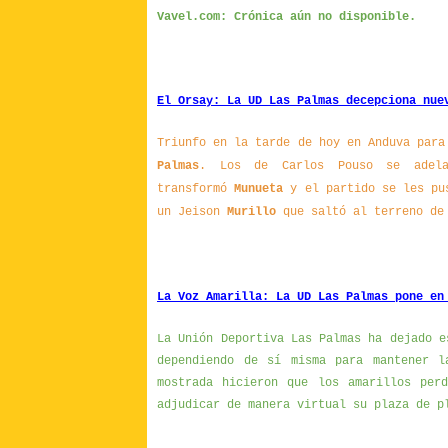
Vavel.com: Crónica aún no disponible.
El Orsay: La UD Las Palmas decepciona nue
Triunfo en la tarde de hoy en Anduva par
Palmas
. Los de Carlos Pouso se adela
transformó
Munueta
y el partido se les pu
un Jeison
Murillo
que saltó al terreno de 
La Voz Amarilla: La UD Las Palmas pone en
La Unión Deportiva Las Palmas ha dejado e
dependiendo de sí misma para mantener l
mostrada hicieron que los amarillos per
adjudicar de manera virtual su plaza de p