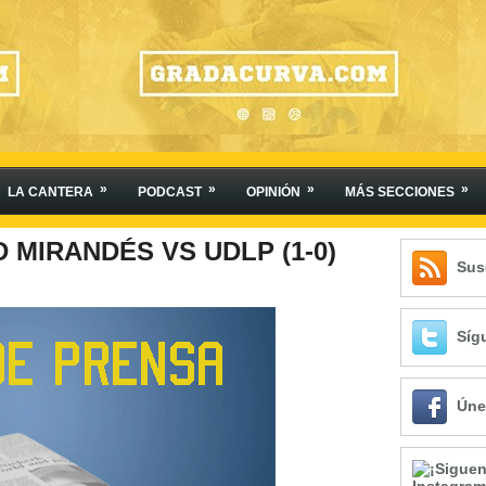
»
»
»
»
LA CANTERA
PODCAST
OPINIÓN
MÁS SECCIONES
CD MIRANDÉS VS UDLP (1-0)
Sus
Síg
Úne