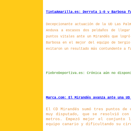
TintaAmarilla.es: Derrota 1-0 y Barbosa f
Decepcionante actuación de la UD Las Pal
Anduva a escasos dos peldaños de llegar
puntos vitales ante un Mirandés que logró
Barbosa en el mejor del equipo de Sergio
evitaron un resultado más contundente a f
FiebreDeportiva.es: Crónica aún no dispon
Marca.com: El Mirandés avanza ante una UD
El CD Mirandés sumó tres puntos de 
muy disputado, que se resolvió con
metros.
Empezó mejor el conjunto l
equipo canario y dificultando su cir