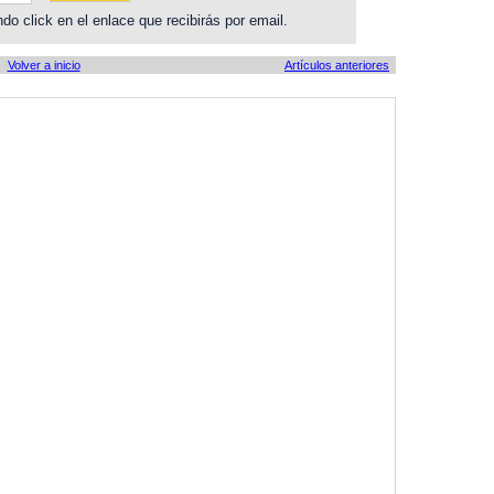
do click en el enlace que recibirás por email.
Volver a inicio
Artículos anteriores