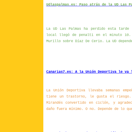
Udlaspalmas.es: Paso atrás de la UD Las P
La UD Las Palmas ha perdido esta tarde 
local llegó de penalti en el minuto 10.
Murillo sobre Díaz De Cerio. La UD depend
Canarias7.es: A la Unión Deportiva le va 
La Unión Deportiva llevaba semanas empe
tiene un trastorno, le gusta el riesgo.
Mirandés convertido en ciclón, y agrade
daño fuera mínimo. O no. Depende de lo qu