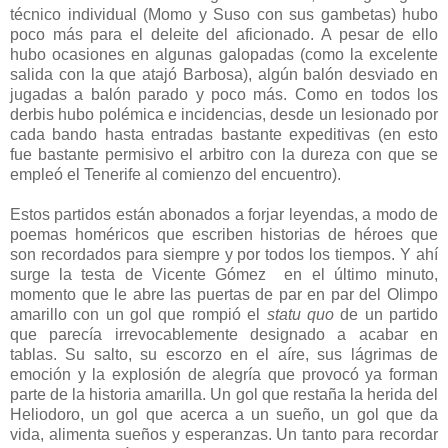
técnico individual (Momo y Suso con sus gambetas) hubo
poco más para el deleite del aficionado. A pesar de ello
hubo ocasiones en algunas galopadas (como la excelente
salida con la que atajó Barbosa), algún balón desviado en
jugadas a balón parado y poco más. Como en todos los
derbis hubo polémica e incidencias, desde un lesionado por
cada bando hasta entradas bastante expeditivas (en esto
fue bastante permisivo el arbitro con la dureza con que se
empleó el Tenerife al comienzo del encuentro).
Estos partidos están abonados a forjar leyendas, a modo de
poemas homéricos que escriben historias de héroes que
son recordados para siempre y por todos los tiempos. Y ahí
surge la testa de Vicente Gómez en el último minuto,
momento que le abre las puertas de par en par del Olimpo
amarillo con un gol que rompió el
statu quo
de un partido
que parecía irrevocablemente designado a acabar en
tablas. Su salto, su escorzo en el aíre, sus lágrimas de
emoción y la explosión de alegría que provocó ya forman
parte de la historia amarilla. Un gol que restaña la herida del
Heliodoro, un gol que acerca a un sueño, un gol que da
vida, alimenta sueños y esperanzas. Un tanto para recordar