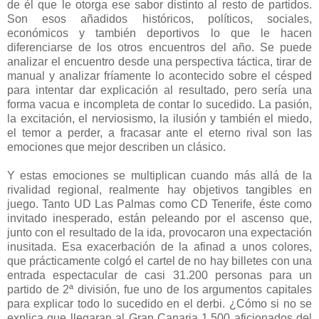
de él que le otorga ese sabor distinto al resto de partidos.
Son esos añadidos históricos, políticos, sociales,
económicos y también deportivos lo que le hacen
diferenciarse de los otros encuentros del año. Se puede
analizar el encuentro desde una perspectiva táctica, tirar de
manual y analizar fríamente lo acontecido sobre el césped
para intentar dar explicación al resultado, pero sería una
forma vacua e incompleta de contar lo sucedido. La pasión,
la excitación, el nerviosismo, la ilusión y también el miedo,
el temor a perder, a fracasar ante el eterno rival son las
emociones que mejor describen un clásico.
Y estas emociones se multiplican cuando más allá de la
rivalidad regional, realmente hay objetivos tangibles en
juego. Tanto UD Las Palmas como CD Tenerife, éste como
invitado inesperado, están peleando por el ascenso que,
junto con el resultado de la ida, provocaron una expectación
inusitada. Esa exacerbación de la afinad a unos colores,
que prácticamente colgó el cartel de no hay billetes con una
entrada espectacular de casi 31.200 personas para un
partido de 2ª división, fue uno de los argumentos capitales
para explicar todo lo sucedido en el derbi. ¿Cómo si no se
explica que llegaran al Gran Canaria 1.500 aficionados del