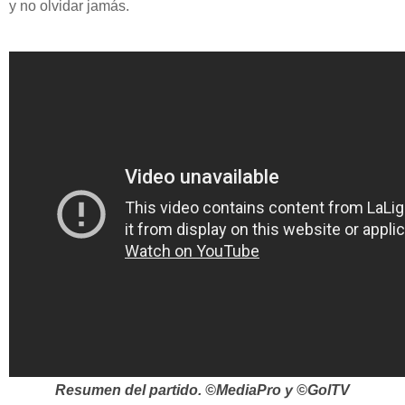
y no olvidar jamás.
Resumen del partido. ©MediaPro y ©GolTV