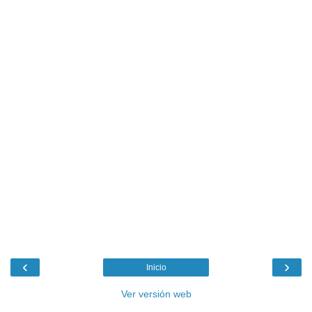
‹
›
Inicio
Ver versión web