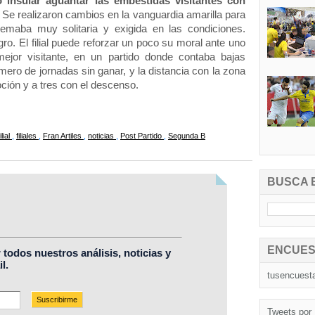
 insular aguantar las embestidas visitantes con 
 Se realizaron cambios en la vanguardia amarilla para 
emaba muy solitaria y exigida en las condiciones. 
. El filial puede reforzar un poco su moral ante uno 
ejor visitante, en un partido donde contaba bajas 
ero de jornadas sin ganar, y la distancia con la zona 
ción y a tres con el descenso. 
filial
,
filiales
,
Fran Artiles
,
noticias
,
Post Partido
,
Segunda B
BUSCA 
ENCUES
r todos nuestros análisis, noticias y
l.
tusencuest
Tweets por