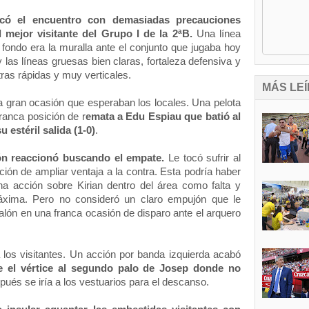
ncó el encuentro con demasiadas precauciones 
 mejor visitante del Grupo I de la 2ªB. 
Una línea 
 fondo era la muralla ante el conjunto que jugaba hoy 
las líneas gruesas bien claras, fortaleza defensiva y 
ras rápidas y muy verticales.
MÁS LEÍ
a gran ocasión que esperaban los locales. Una pelota 
franca posición de r
emata a Edu Espiau que batió al 
 estéril salida (1-0)
. 
eón reaccionó buscando el empate.
 Le tocó sufrir al 
ón de ampliar ventaja a la contra. Esta podría haber 
na acción sobre Kirian dentro del área como falta y 
xima. Pero no consideró un claro empujón que le 
lón en una franca ocasión de disparo ante el arquero 
 los visitantes. Un acción por banda izquierda acabó 
e el vértice al segundo palo de Josep donde no 
pués se iría a los vestuarios para el descanso. 