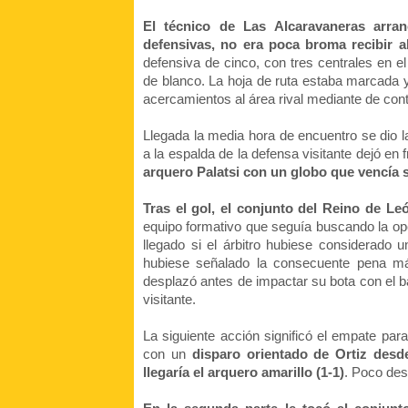
El técnico de Las Alcaravaneras arra
defensivas, no era poca broma recibir al
defensiva de cinco, con tres centrales en el
de blanco. La hoja de ruta estaba marcada y 
acercamientos al área rival mediante de cont
Llegada la media hora de encuentro se dio l
a la espalda de la defensa visitante dejó en 
arquero Palatsi con un globo que vencía su
Tras el gol, el conjunto del Reino de L
equipo formativo que seguía buscando la opci
llegado si el árbitro hubiese considerado u
hubiese señalado la consecuente pena má
desplazó antes de impactar su bota con el ba
visitante. 
La siguiente acción significó el empate para
con un
 disparo orientado de Ortiz desd
llegaría el arquero amarillo (1-1)
. Poco des