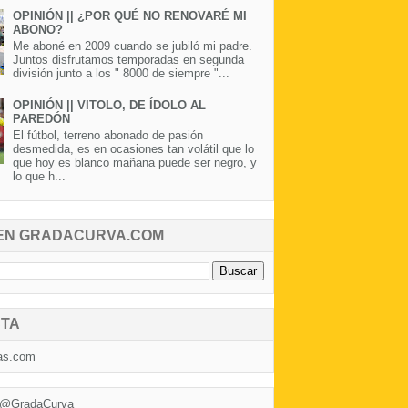
OPINIÓN || ¿POR QUÉ NO RENOVARÉ MI
ABONO?
Me aboné en 2009 cuando se jubiló mi padre.
Juntos disfrutamos temporadas en segunda
división junto a los " 8000 de siempre "...
OPINIÓN || VITOLO, DE ÍDOLO AL
PAREDÓN
El fútbol, terreno abonado de pasión
desmedida, es en ocasiones tan volátil que lo
que hoy es blanco mañana puede ser negro, y
lo que h...
EN GRADACURVA.COM
TA
as.com
 @GradaCurva