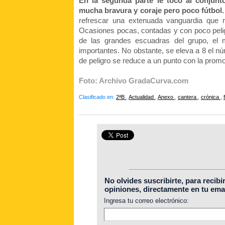
En la segunda parte le tocó al conjunto
mucha bravura y coraje pero poco fútbol.
refrescar una extenuada vanguardia que r
Ocasiones pocas, contadas y con poco peligro
de las grandes escuadras del grupo, el m
importantes. No obstante, se eleva a 8 el núm
de peligro se reduce a un punto con la promo
Foto: Archivo GradaCurva.com
Clasificado en:
2ªB
,
Actualidad
,
Anexo
,
cantera
,
crónica
,
No olvides suscribirte, para recibi
opiniones, directamente en tu emai
Ingresa tu correo electrónico: