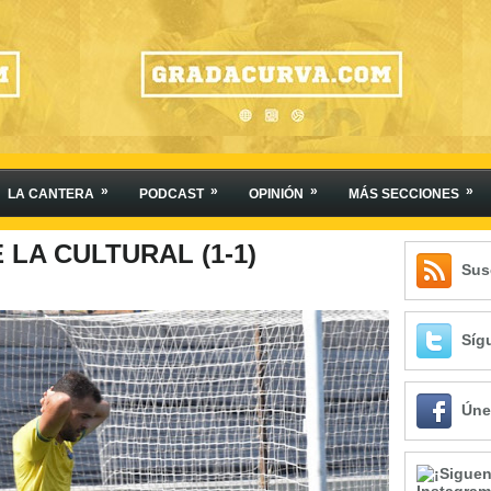
»
»
»
»
LA CANTERA
PODCAST
OPINIÓN
MÁS SECCIONES
 LA CULTURAL (1-1)
Sus
Síg
Úne