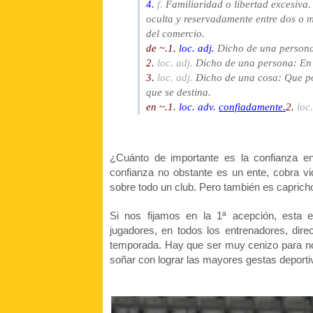
4.
f.
Familiaridad o libertad excesiva
oculta y reservadamente entre dos o m
del comercio.
de ~.
1.
loc. adj.
Dicho de una persona: 
2.
loc. adj.
Dicho de una persona: En 
3.
loc. adj.
Dicho de una cosa: Que po
que se destina.
en ~.
1.
loc. adv.
confiadamente.
2.
loc.
¿Cuánto de importante es la confianza en
confianza no obstante es un ente, cobra vi
sobre todo un club. Pero también es capric
Si nos fijamos en la 1ª acepción, esta 
jugadores, en todos los entrenadores, dire
temporada. Hay que ser muy cenizo para no e
soñar con lograr las mayores gestas deporti