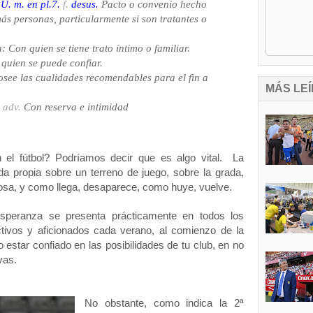
.
U. m. en pl.
7.
f.
desus.
Pacto o convenio hecho
ás personas, particularmente si son tratantes o
Con quien se tiene trato íntimo o familiar.
quien se puede confiar.
see las cualidades recomendables para el fin a
MÁS LEÍ
 adv.
Con reserva e intimidad
 el fútbol? Podríamos decir que es algo vital. La
da propia sobre un terreno de juego, sobre la grada,
hosa, y como llega, desaparece, como huye, vuelve.
esperanza se presenta prácticamente en todos los
ctivos y aficionados cada verano, al comienzo de la
star confiado en las posibilidades de tu club, en no
vas.
No obstante, como indica la 2ª