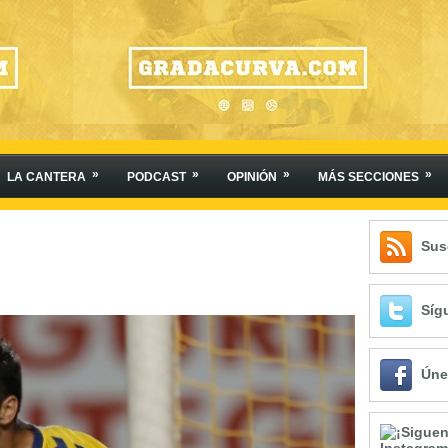
»
»
»
»
LA CANTERA
PODCAST
OPINIÓN
MÁS SECCIONES
Sus
Síg
Úne