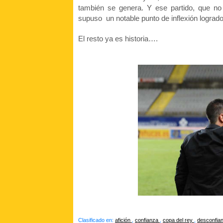
también se genera. Y ese partido, que no f
supuso un notable punto de inflexión logrado 
El resto ya es historia….
Clasificado en:
afición
,
confianza
,
copa del rey
,
desconfia