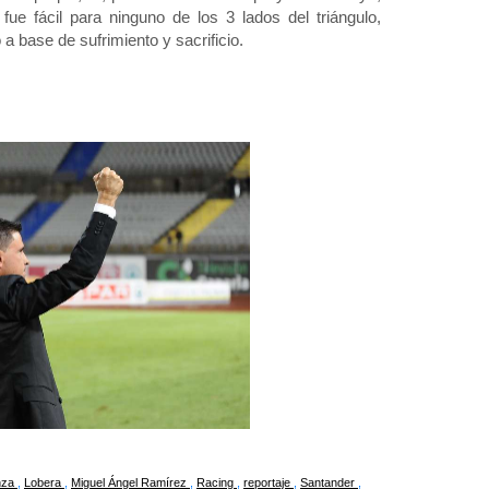
ue fácil para ninguno de los 3 lados del triángulo,
a base de sufrimiento y sacrificio.
nza
,
Lobera
,
Miguel Ángel Ramírez
,
Racing
,
reportaje
,
Santander
,