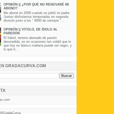
OPINIÓN || ¿POR QUÉ NO RENOVARÉ MI
ABONO?
Me aboné en 2009 cuando se jubiló mi padre.
Juntos disfrutamos temporadas en segunda
división junto a los " 8000 de siempre "...
OPINIÓN || VITOLO, DE ÍDOLO AL
PAREDÓN
El fútbol, terreno abonado de pasión
desmedida, es en ocasiones tan volátil que lo
que hoy es blanco mañana puede ser negro, y
lo que h...
EN GRADACURVA.COM
TA
as.com
 @GradaCurva