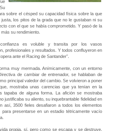
ue
 Su
ra sobre el césped su capacidad física sobre la que
justa, los pitos de la grada que no le gustaban ni su
oyecto con el que se había comprometido. Y pasó de la
 más su rendimiento.
confianza es voluble y transita por los vasos
n, profesionales y resultados. Y todos confluyeron en
Copera ante el Racing de Santander".
de forma muy mermada. Anímicamente, con un entorno
Directiva de cambiar de entrenador, se hablaban de
omo principal valedor del cambio. Se volvieron a poner
 que, mostraba unas carencias que ya tenían en la
os tapaba de alguna forma. La afición se mostraba
justificaba su aliento, su inquebrantable fidelidad en
 así, 3500 fieles desafiaron a todos los elementos
os para presentarse en un estadio tétricamente vacío
aba.
 vida propia, sí, pero como se escapa y se destruye,