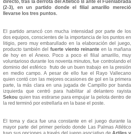
directo, tras la derrota del Atlético B ante el Fuenlabrada
(2-3), en un partido donde el filial amarillo mereció
llevarse los tres puntos.
El partido arrancó con mucha intensidad por parte de los
dos equipos, conscientes de la importancia de los puntos en
litigio, pero muy embarullado en la elaboración del juego,
producto también del
fuerte viento reinante
en la mañana
de hoy en el Anexo. Poco a poco el filial amarillo, muy
voluntarioso durante los noventa minutos, fue controlando el
dominio del esférico
fruto de un buen trabajo en la presión
en medio campo. A pesar de ello fue el Rayo Vallecano
quien contó con las mejores ocasiones de gol en la primera
parte, la más clara en una jugada de Campillo por banda
izquierda que centró para habilitar al delantero rayista
Sekou
quien tras estirarse para empujar la pelota dentro de
la red terminó por estrellarla en la base el poste.
El toma y daca fue una constante en el juego durante la
mayor parte del primer período donde Las Palmas Atlético
tuvo sus opciones a través del juego asociativo de
Artiles y