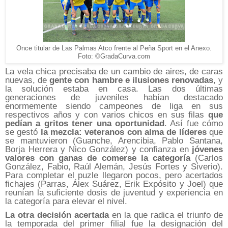
Once titular de Las Palmas Atco frente al Peña Sport en el Anexo.
Foto: ©GradaCurva.com
La vela chica precisaba de un cambio de aires, de caras
nuevas, de
gente con hambre e ilusiones renovadas
, y
la solución estaba en casa. Las dos últimas
generaciones de juveniles habían destacado
enormemente siendo campeones de liga en sus
respectivos años y con varios chicos en sus filas
que
pedían a gritos tener una oportunidad
. Así fue cómo
se gestó
la mezcla: veteranos con alma de líderes
que
se mantuvieron (Guanche, Arencibia, Pablo Santana,
Borja Herrera y Nico González) y confianza en
jóvenes
valores con ganas de comerse la categoría
(Carlos
González, Fabio, Raúl Alemán, Jesús Fortes y Siverio).
Para completar el puzle llegaron pocos, pero acertados
fichajes (Parras, Álex Suárez, Erik Expósito y Joel) que
reunían la suficiente dosis de juventud y experiencia en
la categoría para elevar el nivel.
La otra decisión acertada
en la que radica el triunfo de
la temporada del primer filial fue la designación del