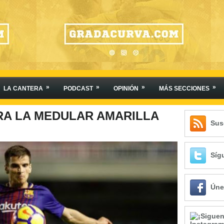
»
»
»
»
LA CANTERA
PODCAST
OPINIÓN
MÁS SECCIONES
RA LA MEDULAR AMARILLA
Sus
Síg
Úne