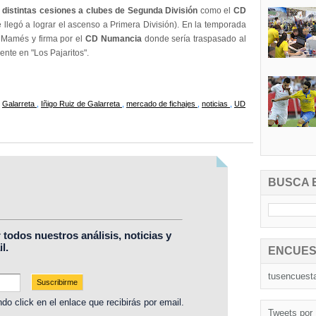
distintas cesiones a clubes de Segunda División
como el
CD
e llegó a lograr el ascenso a Primera División). En la temporada
n Mamés y firma por el
CD Numancia
donde sería traspasado al
ente en "Los Pajaritos".
,
Galarreta
,
Iñigo Ruiz de Galarreta
,
mercado de fichajes
,
noticias
,
UD
BUSCA 
r todos nuestros análisis, noticias y
l.
ENCUES
tusencuest
do click en el enlace que recibirás por email.
Tweets por