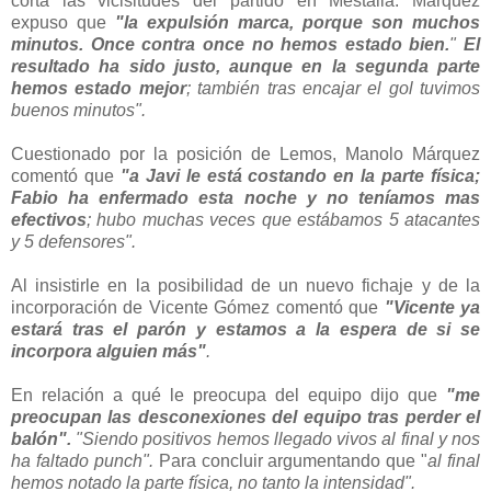
corta las vicisitudes del partido en Mestalla. Márquez
expuso
que
"la expulsión marca, porque son muchos
minutos. Once contra once no hemos estado bien.
"
El
resultado ha sido justo,
aunque en la segunda parte
hemos estado mejor
; también tras encajar el gol tuvimos
buenos minutos".
Cuestionado por la posición de Lemos, Manolo Márquez
comentó que
"a Javi le está costando en la parte física;
Fabio ha enfermado esta noche y no teníamos mas
efectivos
; hubo muchas veces que estábamos 5 atacantes
y 5 defensores".
Al insistirle en la posibilidad de un nuevo fichaje y de la
incorporación de Vicente Gómez comentó que
"Vicente ya
estará tras el parón y estamos a la espera de si se
incorpora alguien más"
.
En relación a qué le preocupa del equipo dijo que
"me
preocupan las desconexiones del equipo tras perder el
balón".
"Siendo positivos hemos llegado vivos al final y nos
ha faltado punch".
Para concluir argumentando que "
al final
hemos notado la parte física, no tanto la intensidad".