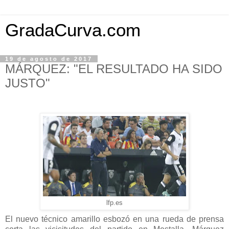
GradaCurva.com
19 de agosto de 2017
MÁRQUEZ: "EL RESULTADO HA SIDO
JUSTO"
lfp.es
El nuevo técnico amarillo esbozó en una rueda de prensa