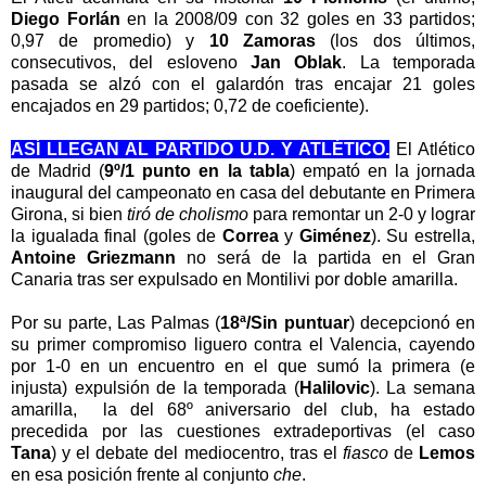
Diego Forlán
en la 2008/09 con 32 goles en 33 partidos;
0,97 de promedio) y
10 Zamoras
(los dos últimos,
consecutivos, del esloveno
Jan Oblak
. La temporada
pasada se alzó con el galardón tras encajar 21 goles
encajados en 29 partidos; 0,72 de coeficiente).
ASÍ LLEGAN AL PARTIDO U.D. Y ATLÉTICO.
E
l
Atlético
de Madrid (
9º/1 punto en la tabla
) empató en la jornada
inaugural del campeonato en casa del debutante en Primera
Girona, si bien
tiró de cholismo
para remontar un 2-0 y lograr
la igualada final (goles de
Correa
y
Giménez
). Su estrella,
Antoine Griezmann
no será de la partida en el Gran
Canaria tras ser expulsado en Montilivi por doble amarilla.
Por su parte, Las Palmas (
18ª/Sin puntuar
) decepcionó en
su primer compromiso liguero contra el Valencia, cayendo
por 1-0 en un encuentro en el que sumó la primera (e
injusta) expulsión de la temporada (
Halilovic
). La semana
amarilla, la del 68º aniversario del club, ha estado
precedida por las cuestiones extradeportivas (el caso
Tana
)
y el debate del mediocentro, tras el
fiasco
de
Lemos
en esa posición frente al conjunto
che
.