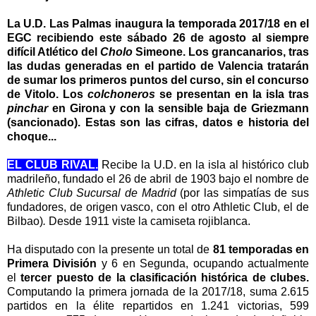
La
U.D
. Las Palmas inaugura la temporada 2017/18 en el
EGC recibiendo este sábado 26 de agosto al siempre
difícil Atlético del
Cholo
Simeone. Los grancanarios, tras
las dudas generadas en el partido de Valencia tratarán
de sumar los primeros puntos del curso, sin el concurso
de Vitolo. Los
colchoneros
se presentan en la isla tras
pinchar
en Girona y con la sensible baja de Griezmann
(sancionado). Estas son las cifras, datos e historia del
choque...
EL CLUB RIVAL.
Recibe la U.D. en la isla al histórico club
madrileño, fundado el 26 de abril de 1903 bajo el nombre de
Athletic Club Sucursal de Madrid
(por las simpatías de sus
fundadores, de origen vasco, con el otro Athletic Club, el de
Bilbao)
.
Desde 1911 viste la camiseta rojiblanca.
Ha disputado con la presente un total de
81 temporadas en
Primera División
y 6 en Segunda, ocupando actualmente
el
tercer puesto de la clasificación histórica de clubes.
Computando la primera jornada de la 2017/18, suma 2.615
partidos en la élite repartidos en 1.241 victorias, 599