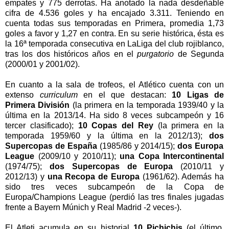
empates y 775 derrotas. Ha anotado la nada desdeñable
cifra de 4.536 goles y ha encajado 3.311. Teniendo en
cuenta todas sus temporadas en Primera, promedia 1,73
goles a favor y 1,27 en contra. En su serie histórica
, ésta es
la 16ª temporada consecutiva en LaLiga del club rojiblanco,
tras los dos históricos años en el
purgatorio
de Segunda
(2000/01 y 2001/02).
En cuanto a la sala de trofeos, el Atlético
cuenta con un
extenso
curriculum
en el que destacan:
10 Ligas de
Primera División
(la primera en la temporada 1939/40 y la
última en la 2013/14. Ha sido 8 veces subcampeón y 16
tercer clasificado);
10 Copas del Rey
(la primera en la
temporada 1959/60 y la última en la 2012/13);
dos
Supercopas de España
(1985/86 y 2014/15);
dos
Europa
League
(2009/10 y 2010/11);
una
Copa Intercontinental
(1974/75);
dos
Supercopas de Europa
(2010/11 y
2012/13) y
una Recopa de Europa
(1961/62). Además ha
sido tres veces subcampeón de la Copa de
Europa/Champions League (perdió las tres finales jugadas
frente a Bayern Múnich y Real Madrid -2 veces-).
El Atleti acumula en su historial
10 Pichichis
(el último,