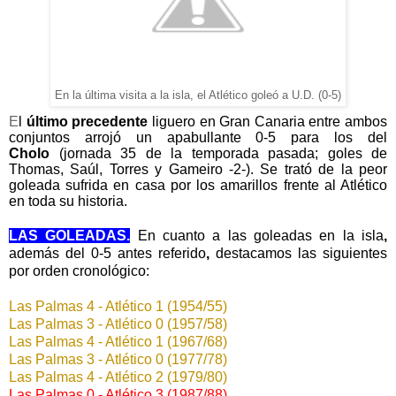
En la última visita a la isla, el Atlético goleó a U.D. (0-5)
E
l
úl
timo
precedente
li
guero en Gran Canaria entre ambos
conjuntos arrojó un
apabullante 0
-5 para los del
Cholo
(jornada 35 de la temporada pasada; goles de
Thomas, Saúl, Torres y Gameiro -2-). Se trató de la peor
goleada sufrida en casa por los amarillos frente al Atlético
en toda su historia.
LAS GOLEADAS.
En cuanto a las
goleadas en la isla
,
además del 0-5 antes referido
,
destacamos las siguientes
por orden cronológico:
Las Palmas 4 - Atlético 1 (1954/55)
Las Palmas 3 - Atlético 0 (1957/58)
Las Palmas 4 - Atlético 1 (1967/68)
Las Palmas 3 - Atlético 0 (1977/78)
Las Palmas 4 - Atlético 2 (1979/80)
Las Pal
mas 0 - Atlético 3 (1987/88)