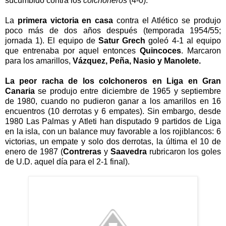
sucumbido
contra los
colchoneros
(4-0).
La
primera victoria en casa
contra el Atlético se produjo
poco más de dos años después (temporada 1954/55;
jornada 1). El equipo de
Satur Grech
goleó 4-1 al equipo
que entrenaba por aquel entonces
Quincoces
. Marcaron
para los amarillos,
Vázquez, Peña, Nasio y Manolete.
La peor racha de los colchoneros en Liga en Gran
Canaria
se p
rodujo entre diciembre de 1965 y septiembre
de 1980, cuando no pudieron ganar a los amarillos
en 16
encuentros (10 derrotas y 6 empates). Sin embargo, d
esde
1980 L
as Palmas y Atleti han disputado 9 p
artidos de Liga
en la isla, con un balance muy favorable a los rojiblancos: 6
v
ictorias, un empate y
solo dos derrotas, la última e
l 10 de
enero de 1987 (
Contreras
y
Saavedra
rubricaron los goles
de U.D. aquel día para el 2-1 final).