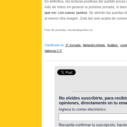
En definitiva, las lecturas positivas del partido pocas 
más de todos en general la próxima jornada, si bie
que ver con sumar puntos
. Se abrirán las puertas
al menos otra imagen...Esto tan solo acaba de comenz
Foto de portada: mundodeportivo.es
Clasificado en:
1ª Jornada
,
Alejandro Arbelo
,
Análisis
,
cont
Valencia C.F.
No olvides suscribirte, para recibi
opiniones, directamente en tu emai
Ingresa tu correo electrónico:
Recuerda confirmar tu suscripción, hacien