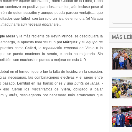
el
particular triplete
alcanzado (Trofeo Ciudad de la Línea, Copa
n comienzo en positivo para los amarillos, aún incluso pese al
pinión de quien suscribe y aunque pueda parecer ventajista, que
ultados que fútbol
, con tan solo un rival de enjundia (el Málaga
 maquinaria aún necesita engranaje...
que Mesa
y la más reciente de
Kevin Prince,
se desdibujara la
MÁS LEÍ
embargo, la apuesta final del club por
Márquez
y su
equipo de
 apuestas como
Calleri
,
la
repatriación temporal
de Vitolo o la
que se pueda mantener la senda, cuando no mejorarla...Sin
etición, son muchos los puntos a mejorar en esta U.D...
ebut en el torneo liguero fue la falta de lucidez en la creación.
ias necesarias, las combinaciones efectivas y el juego entre
so pasado. Lentitud en las transiciones y una
punta de lanza
, -
do ello fueron los
mecanismos
de
Viera,
obligado a bajar
e muy atrás, desplegando por necesidad más arrancadas que