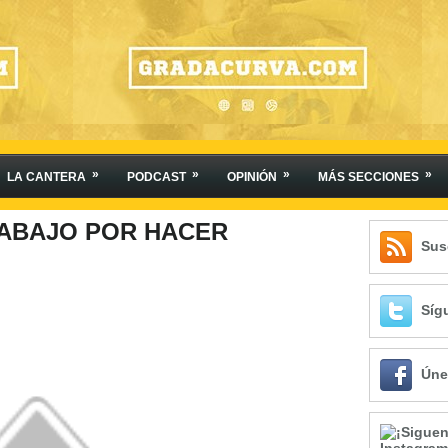
»
»
»
»
LA CANTERA
PODCAST
OPINIÓN
MÁS SECCIONES
RABAJO POR HACER
Sus
Síg
Úne