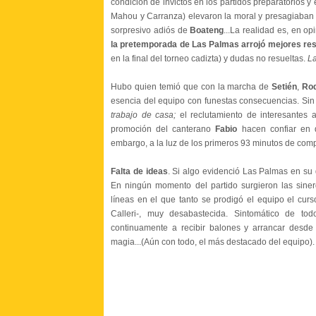
condición de invictos en los partidos preparatorios y 
Mahou y Carranza) elevaron la moral y presagiaban u
sorpresivo adiós de
Boateng
...La realidad es, en o
la pretemporada de Las Palmas arrojó mejores res
en la final del torneo cadizta) y dudas no resueltas.
La
Hubo quien temió que con la marcha de
Setién
,
Ro
esencia del equipo con funestas consecuencias. Sin 
trabajo de casa;
el reclutamiento de interesantes
promoción del canterano
Fabio
hacen confiar en 
embargo, a la luz de los primeros 93 minutos de comp
Falta de ideas
. Si algo evidenció Las Palmas en su d
En ningún momento del partido surgieron las sinerg
líneas en el que tanto se prodigó el equipo el cur
Calleri-, muy desabastecida. Sintomático de to
continuamente a recibir balones y arrancar desd
magia...(Aún con todo, el más destacado del equipo).