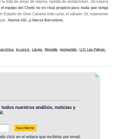
y la
lista de áreas de mejora,
repleta de anotaciones...Se espera
n
el equipo del Cholo no es rival propicio para nada que tenga
 del Estadio de Gran Canaria este curso el sábado 26, esperando
ar...
Vamos UD...y
fuerza Barcelona
.
racrónica
,
la cara b
,
LaLiga
,
Mestalla
,
postpartido
,
U.D. Las Palmas
,
r todos nuestros análisis, noticias y
l.
do click en el enlace que recibirás por email.