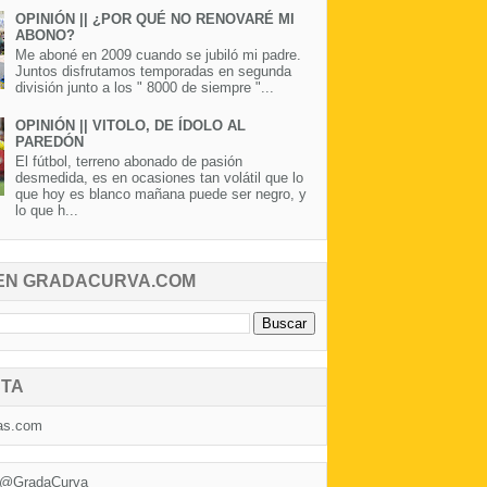
OPINIÓN || ¿POR QUÉ NO RENOVARÉ MI
ABONO?
Me aboné en 2009 cuando se jubiló mi padre.
Juntos disfrutamos temporadas en segunda
división junto a los " 8000 de siempre "...
OPINIÓN || VITOLO, DE ÍDOLO AL
PAREDÓN
El fútbol, terreno abonado de pasión
desmedida, es en ocasiones tan volátil que lo
que hoy es blanco mañana puede ser negro, y
lo que h...
EN GRADACURVA.COM
TA
as.com
 @GradaCurva