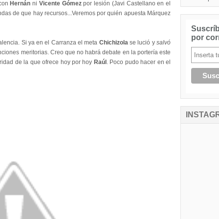
 con
Hernán
ni
Vicente Gómez
por lesión (Javi Castellano en el
ndas de que hay recursos...Veremos por quién apuesta Márquez
Suscríb
por cor
Valencia. Si ya en el Carranza el meta
Chichizola
se lució y
salvó
venciones meritorias. Creo que no habrá debate en la portería este
idad de la que ofrece hoy por hoy
Raúl
. Poco pudo hacer en el
INSTAG