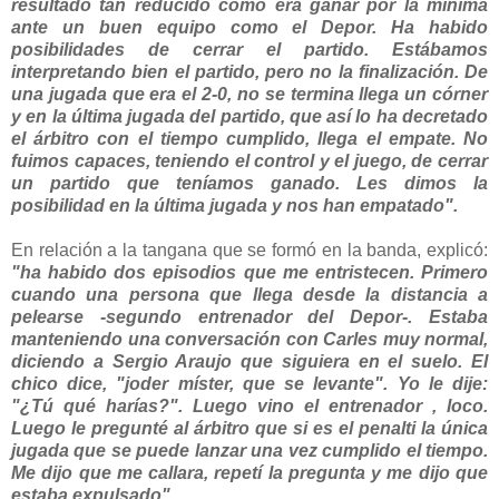
resultado tan reducido como era ganar por la mínima
ante un buen equipo como el Depor. Ha habido
posibilidades de cerrar el partido. Estábamos
interpretando bien el partido, pero no la finalización. De
una jugada que era el 2-0, no se termina llega un córner
y en la última jugada del partido, que así lo ha decretado
el árbitro con el tiempo cumplido, llega el empate. No
fuimos capaces, teniendo el control y el juego, de cerrar
un partido que teníamos ganado. Les dimos la
posibilidad en la última jugada y nos han empatado".
En relación a la tangana que se formó en la banda, explicó:
"ha habido dos episodios que me entristecen. Primero
cuando una persona que llega desde la distancia a
pelearse -segundo entrenador del Depor-. Estaba
manteniendo una conversación con Carles muy normal,
diciendo a Sergio Araujo que siguiera en el suelo. El
chico dice, "joder míster, que se levante". Yo le dije:
"¿Tú qué harías?". Luego vino el entrenador , loco.
Luego le pregunté al árbitro que si es el penalti la única
jugada que se puede lanzar una vez cumplido el tiempo.
Me dijo que me callara, repetí la pregunta y me dijo que
estaba expulsado".