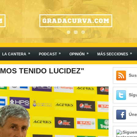
»
»
»
»
LA CANTERA
PODCAST
OPINIÓN
MÁS SECCIONES
EMOS TENIDO LUCIDEZ"
Sus
Síg
Úne