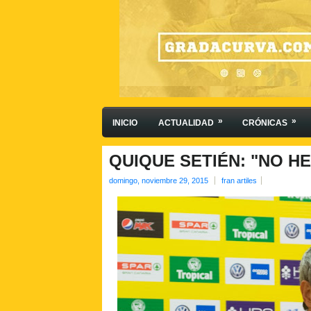
»
»
INICIO
ACTUALIDAD
CRÓNICAS
QUIQUE SETIÉN: "NO H
domingo, noviembre 29, 2015
fran artiles