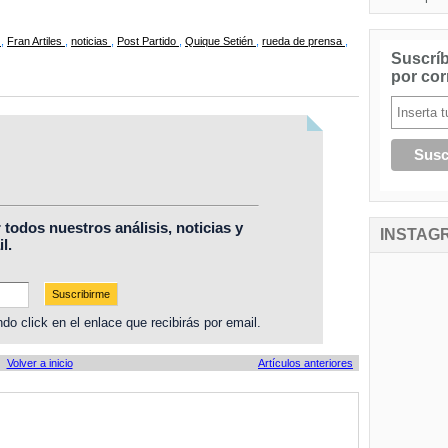
a
,
Fran Artiles
,
noticias
,
Post Partido
,
Quique Setién
,
rueda de prensa
,
Suscríb
por cor
r todos nuestros análisis, noticias y
INSTAG
l.
do click en el enlace que recibirás por email.
Volver a inicio
Artículos anteriores