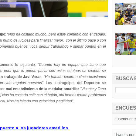
ipo
:
"Nos ha costado mucho, pero estoy contento con el trabajo.
 punto de lucidez para finalizar mejor, con el último pase o con
 momentos buenos. Toca seguir trabajando y sumar puntos en el
comentó lo siguiente:
"Cuando hay un equipo que tiene que
 Lo peor que te puede pasar con estos equipos es cuando se
n trabajo de Javi Varas
:
"Ha habido cuatro o cinco ocasiones
BUSCA 
 sido regalos nuestros".
Los contragolpes del Deportivo se
 por
mal entendimiento de la medular amarilla:
"Vicente y Tana
.] Nos ha costado salir con el balón, ahí hemos tenido problemas
cal. Nos ha faltado esa velocidad y agilidad".
ENCUES
tusencuest
puesto a los jugadores amarillos.
Tweets por