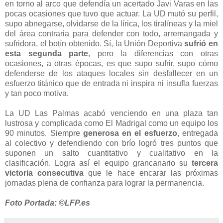
en torno al arco que defendía un acertado Javi Varas en las
pocas ocasiones que tuvo que actuar. La UD mutó su perfil,
supo abnegarse, olvidarse de la lírica, los tiralíneas y la miel
del área contraria para defender con todo, arremangada y
sufridora, el botín obtenido. Sí, la Unión Deportiva
sufrió en
esta segunda parte
, pero la diferencias con otras
ocasiones, a otras épocas, es que supo sufrir, supo cómo
defenderse de los ataques locales sin desfallecer en un
esfuerzo titánico que de entrada ni inspira ni insufla fuerzas
y tan poco motiva.
La UD Las Palmas acabó venciendo en una plaza tan
lustrosa y complicada como El Madrigal como un equipo los
90 minutos. Siempre
generosa en el esfuerzo
, entregada
al colectivo y defendiendo con brío logró tres puntos que
suponen un salto cuantitativo y cualitativo en la
clasificación. Logra así el equipo grancanario su
tercera
victoria consecutiva
que le hace encarar las próximas
jornadas plena de confianza para lograr la permanencia.
Foto Portada: ©LFP.es