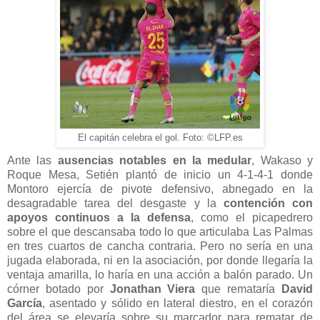
El capitán celebra el gol. Foto: ©LFP.es
Ante las
ausencias notables en la medular
, Wakaso y
Roque Mesa, Setién plantó de inicio un 4-1-4-1 donde
Montoro ejercía de pivote defensivo, abnegado en la
desagradable tarea del desgaste y la
contención con
apoyos continuos a la defensa
, como el picapedrero
sobre el que descansaba todo lo que articulaba Las Palmas
en tres cuartos de cancha contraria. Pero no sería en una
jugada elaborada, ni en la asociación, por donde llegaría la
ventaja amarilla, lo haría en una acción a balón parado. Un
córner botado por
Jonathan Viera
que remataría
David
García
, asentado y sólido en lateral diestro, en el corazón
del área se elevaría sobre su marcador para rematar de