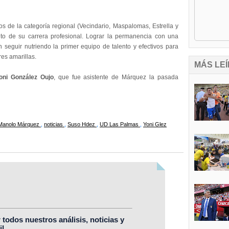
los de la categoría regional (Vecindario, Maspalomas, Estrella y
to de su carrera profesional. Lograr la permanencia con una
eguir nutriendo la primer equipo de talento y efectivos para
res amarillas.
MÁS LEÍ
oni González Oujo
, que fue asistente de Márquez la pasada
Manolo Márquez
,
noticias
,
Suso Hdez
,
UD Las Palmas
,
Yoni Glez
r todos nuestros análisis, noticias y
l.