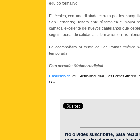
equipo formativo.
El técnico, con una dilatada carrera por los banquil
San Fernando), tendrá ante sí también el mayor re
camada excelente de nuevos canteranos que deben s
seguir aportando calidad a la formación en las inferio
Le acompañará al frente de Las Palnas Atlético
Y
temporada.
Foto portada: ©Infonortedigital
Clasificado en:
2ªB
,
Actualidad
,
filial
,
Las Palmas Atlético
,
Oujo
No olvides suscribirte, para recibi
opiniones, directamente en tu emai