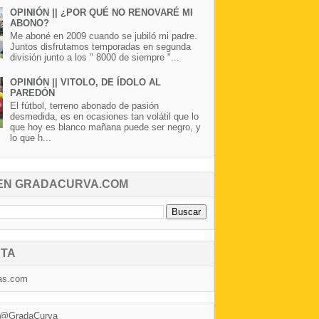
OPINIÓN || ¿POR QUÉ NO RENOVARÉ MI
ABONO?
Me aboné en 2009 cuando se jubiló mi padre.
Juntos disfrutamos temporadas en segunda
división junto a los " 8000 de siempre "...
OPINIÓN || VITOLO, DE ÍDOLO AL
PAREDÓN
El fútbol, terreno abonado de pasión
desmedida, es en ocasiones tan volátil que lo
que hoy es blanco mañana puede ser negro, y
lo que h...
EN GRADACURVA.COM
TA
as.com
 @GradaCurva