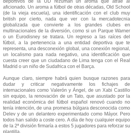
deportivos de la UD rezuman un aroma que atrae al
aficionado. Un aroma a fútbol de otras décadas, Old School
(de la vieja escuela), una identificación con el club muy
british por cierto, nada que ver con la mercadotecnia
globalizada que convierte a los grandes clubes en
multinacionales de la diversión, como si un Parque Warner
o un Eurodisney se tratara. Un regreso a las raíces del
fútbol, a la pertenencia a una entidad deportiva que te
representa, una desconexión global, una conexión regional,
un localismo para nada negativo, una identificación que
cuesta creer que un ciudadano de Lima tenga con el Real
Madrid o un niño de Sudafrica con el Barça.
Aunque claro, siempre habrá quien busque razones para
dudar y criticar negativamente los fichajes de
internacionales como Valerón y Ángel, de un Xabi Castillo
sin equipo, la renovación de un Tato, que asustado por la
realidad económica del fútbol español renovó cuando no
tenía intención, de una promesa búlgara desconocida como
Delev y de un delantero experimentado como Máyor. Pero
todos han salido a coste cero. A día de hoy cualquier equipo
de la 2ª división firmaría a estos 5 jugadores para reforzar su
plantilla.