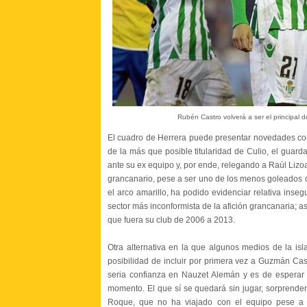
Rubén Castro volverá a ser el principal
El cuadro de Herrera puede presentar novedades con
de la más que posible titularidad de Culio, el gua
ante su ex equipo y, por ende, relegando a Raúl Lizo
grancanario, pese a ser uno de los menos goleados 
el arco amarillo, ha podido evidenciar relativa inseg
sector más inconformista de la afición grancanaria; a
que fuera su club de 2006 a 2013.
Otra alternativa en la que algunos medios de la isla 
posibilidad de incluir por primera vez a Guzmán Ca
seria confianza en Nauzet Alemán y es de esperar
momento. El que sí se quedará sin jugar, sorprende
Roque, que no ha viajado con el equipo pese a 