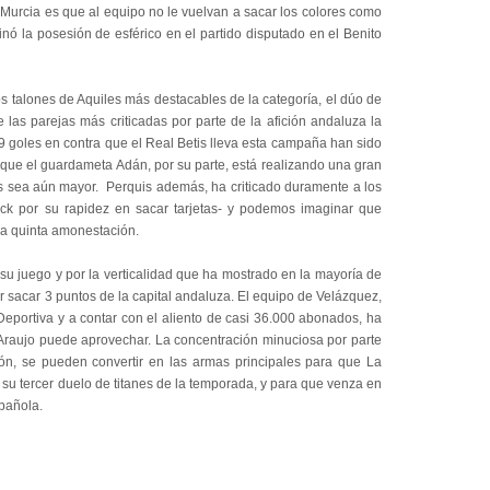
el Murcia es que al equipo no le vuelvan a sacar los colores como
ó la posesión de esférico en el partido disputado en el Benito
s talones de Aquiles más destacables de la categoría, el dúo de
 las parejas más criticadas por parte de la afición andaluza la
9 goles en contra que el Real Betis lleva esta campaña han sido
 que el guardameta Adán, por su parte, está realizando una gran
os sea aún mayor. Perquis además, ha criticado duramente a los
k por su rapidez en sacar tarjetas- y podemos imaginar que
la quinta amonestación.
su juego y por la verticalidad que ha mostrado en la mayoría de
r sacar 3 puntos de la capital andaluza. El equipo de Velázquez,
Deportiva y a contar con el aliento de casi 36.000 abonados, ha
Araujo puede aprovechar. La concentración minuciosa por parte
ón, se pueden convertir en las armas principales para que La
 su tercer duelo de titanes de la temporada, y para que venza en
pañola.