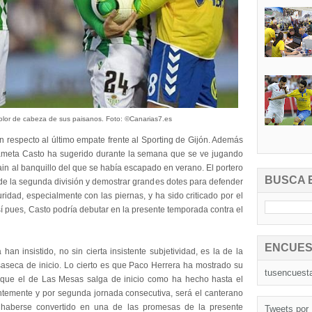
 dolor de cabeza de sus paisanos. Foto: ©Canarias7.es
 respecto al último empate frente al Sporting de Gijón. Además
rdameta Casto ha sugerido durante la semana que se ve jugando
ain al banquillo del que se había escapado en verano. El portero
BUSCA 
de la segunda división y demostrar grandes dotes para defender
uridad, especialmente con las piernas, y ha sido criticado por el
sí pues, Casto podría debutar en la presente temporada contra el
ENCUES
han insistido, no sin cierta insistente subjetividad, es la de la
saseca de inicio. Lo cierto es que Paco Herrera ha mostrado su
tusencuest
 que el de Las Mesas salga de inicio como ha hecho hasta el
ntemente y por segunda jornada consecutiva, será el canterano
haberse convertido en una de las promesas de la presente
Tweets por