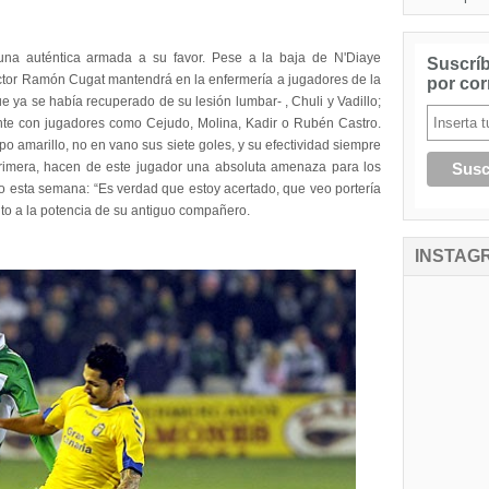
una auténtica armada a su favor. Pese a la baja de N'Diaye
Suscríb
octor Ramón Cugat mantendrá en la enfermería a jugadores de la
por cor
ue ya se había recuperado de su lesión lumbar- , Chuli y Vadillo;
ante con jugadores como Cejudo, Molina, Kadir o Rubén Castro.
po amarillo, no en vano sus siete goles, y su efectividad siempre
primera, hacen de este jugador una absoluta amenaza para los
o esta semana: “Es verdad que estoy acertado, que veo portería
nto a la potencia de su antiguo compañero.
INSTAG