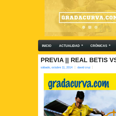
»
»
INICIO
ACTUALIDAD
CRÓNICAS
PREVIA || REAL BETIS 
sábado, octubre 11, 2014
david cruz