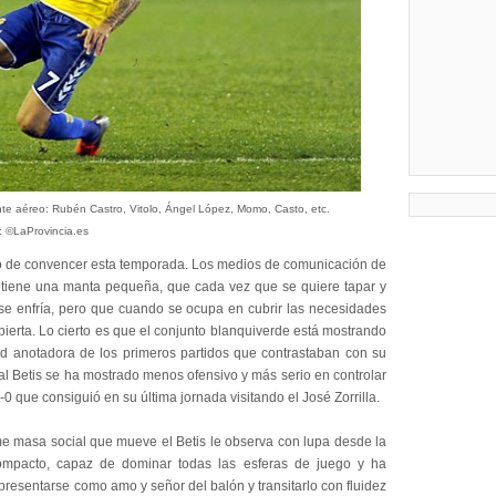
nte aéreo: Rubén Castro, Vitolo, Ángel López, Momo, Casto, etc.
: ©LaProvincia.es
do de convencer esta temporada. Los medios de comunicación de
 tiene una manta pequeña, que cada vez que se quiere tapar y
a se enfría, pero que cuando se ocupa en cubrir las necesidades
ierta. Lo cierto es que el conjunto blanquiverde está mostrando
d anotadora de los primeros partidos que contrastaban con su
al Betis se ha mostrado menos ofensivo y más serio en controlar
0 que consiguió en su última jornada visitando el José Zorrilla.
me masa social que mueve el Betis le observa con lupa desde la
compacto, capaz de dominar todas las esferas de juego y ha
esentarse como amo y señor del balón y transitarlo con fluidez