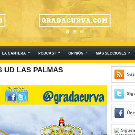
»
»
»
»
LA CANTERA
PODCAST
OPINIÓN
MÁS SECCIONES
VS UD LAS PALMAS
Sus
Síg
Úne