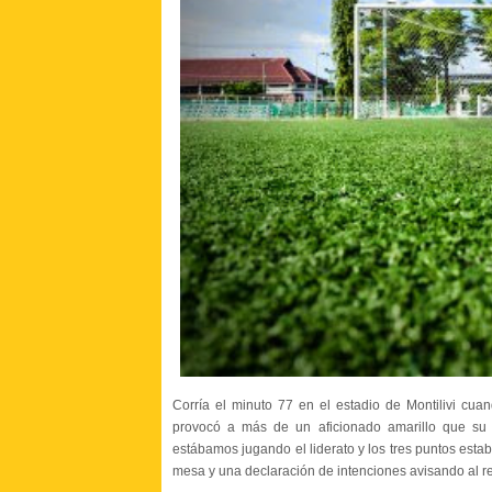
Corría el minuto 77 en el estadio de Montilivi cua
provocó a más de un aficionado amarillo que s
estábamos jugando el liderato y los tres puntos esta
mesa y una declaración de intenciones avisando al re