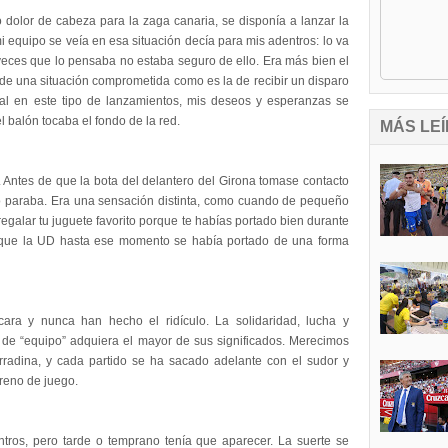
 dolor de cabeza para la zaga canaria, se disponía a lanzar la
 equipo se veía en esa situación decía para mis adentros: lo va
 veces que lo pensaba no estaba seguro de ello. Era más bien el
 de una situación comprometida como es la de recibir un disparo
al en este tipo de lanzamientos, mis deseos y esperanzas se
 balón tocaba el fondo de la red.
MÁS LEÍ
 Antes de que la bota del delantero del Girona tomase contacto
lo paraba. Era una sensación distinta, como cuando de pequeño
galar tu juguete favorito porque te habías portado bien durante
orque la UD hasta ese momento se había portado de una forma
cara y nunca han hecho el ridículo. La solidaridad, lucha y
de “equipo” adquiera el mayor de sus significados. Merecimos
erradina, y cada partido se ha sacado adelante con el sudor y
rreno de juego.
tros, pero tarde o temprano tenía que aparecer. La suerte se