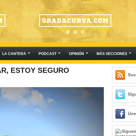
»
»
»
»
LA CANTERA
PODCAST
OPINIÓN
MÁS SECCIONES
RAR, ESTOY SEGURO
Sus
Síg
Úne