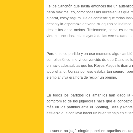
Felipe Sanchón que hasta entonces fue un auténtico
pena máxima. Yo, como todas las veces en las que mi
a parar, estoy seguro. He de confesar que todas las
deseo y la esperanza de ver a mi equipo salir airoso
desde los once metros. Tristemente, como es norm
vieron truncadas en la mayoría de las veces cuando el
Pero en este partido y en ese momento algo cambió.
con el esférico, me vi convencido de que Casto se 
en navidades sabías que los Reyes Magos te iban a re
todo el año. Quizás por eso estaba tan seguro, p
ejemplar y ya era hora de recibir un premio.
En todos los partidos los amarillos han dado la 
compromiso de los jugadores hace que el concepto 
más en los partidos ante el Sporting, Betis y Ponf
esfuerzo que conlleva hacer un buen trabajo en el te
La suerte no jugó ningún papel en aquellos encuen