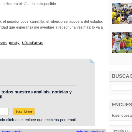
s de Herrera el sábado es imposible.
, el jugador coge carrerilla, el silencio se apodera del estadio.
ridad que esperanza me aventuré a repetir una vez más: lo va a
onzón
,
penalty
,
UDLasPalmas
BUSCA 
r todos nuestros análisis, noticias y
l.
ENCUES
tusencuest
do click en el enlace que recibirás por email.
Tweets por
Volver a inicio
Artículos anteriores