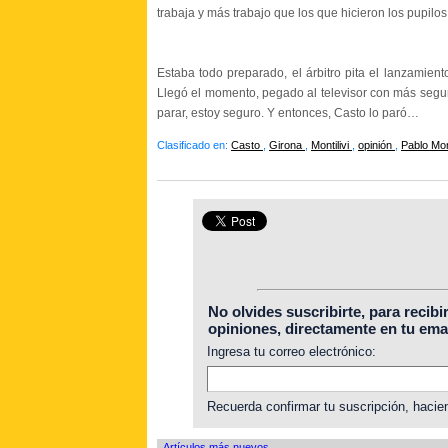
trabaja y más trabajo que los que hicieron los pupilo
Estaba todo preparado, el árbitro pita el lanzamiento
Llegó el momento, pegado al televisor con más segu
parar, estoy seguro. Y entonces, Casto lo paró…
Clasificado en:
Casto
,
Girona
,
Montilivi
,
opinión
,
Pablo M
No olvides suscribirte, para recibi
opiniones, directamente en tu emai
Ingresa tu correo electrónico:
Recuerda confirmar tu suscripción, hacien
Artículos más nuevos