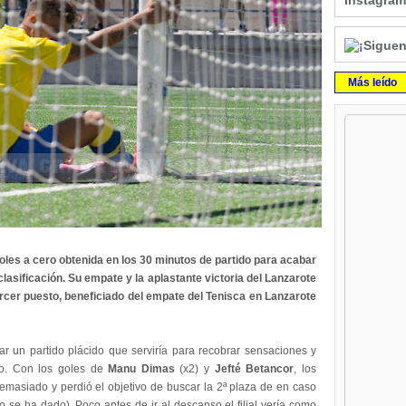
Instagram
Más leído
oles a cero obtenida en los 30 minutos de partido para acabar
 clasificación. Su empate y la aplastante victoria del Lanzarote
l tercer puesto, beneficiado del empate del Tenisca en Lanzarote
r un partido plácido que serviría para recobrar sensaciones y
so. Con los goles de
Manu Dimas
(x2) y
Jefté Betancor
, los
emasiado y perdió el objetivo de buscar la 2ª plaza de en caso
o se ha dado). Poco antes de ir al descanso el filial vería como