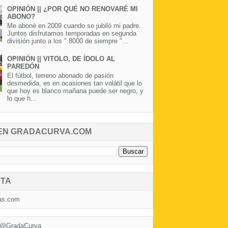
OPINIÓN || ¿POR QUÉ NO RENOVARÉ MI
ABONO?
Me aboné en 2009 cuando se jubiló mi padre.
Juntos disfrutamos temporadas en segunda
división junto a los " 8000 de siempre "...
OPINIÓN || VITOLO, DE ÍDOLO AL
PAREDÓN
El fútbol, terreno abonado de pasión
desmedida, es en ocasiones tan volátil que lo
que hoy es blanco mañana puede ser negro, y
lo que h...
EN GRADACURVA.COM
TA
as.com
 @GradaCurva