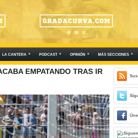
»
»
»
»
LA CANTERA
PODCAST
OPINIÓN
MÁS SECCIONES
Y ACABA EMPATANDO TRAS IR
Sus
Síg
Úne