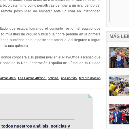
bitro determinó como penalti tras derribar a un rival dentro del
 remota posibilidad de empatar ante un rival en inferioridad
ultado que estaba logrando el conjunto rojillo, el equipo que
hizo muestras de orgullo y buscó la honra perdida e
n la primera
MÁS LEÍ
idad numérica ante la pasividad amarilla. Así llegaron a lograr
arecía una quimera.
o donde conocerá a su primer rival en el Play-Off de ascenso que
la sede de la Real Federación Español de Fútbol en la Ciudad
Palmas Atco
,
Las Palmas Atlético
,
noticias
,
pos partido
,
tercera división
r todos nuestros análisis, noticias y