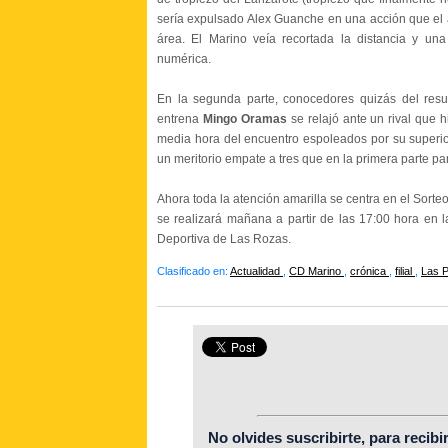
sería expulsado Alex Guanche en una acción que el ár
área. El Marino veía recortada la distancia y una
numérica.
En la segunda parte, conocedores
quizás
del res
entrena
Mingo Oramas
se relajó ante un rival que 
media hora del encuentro
espoleados por su superior
un meritorio empate a tres que en la primera parte p
Ahora toda la atención amarilla se centra en el Sorte
se realizará mañana a partir de las 17:00 hora en 
Deportiva de Las Rozas.
Clasificado en:
Actualidad
,
CD Marino
,
crónica
,
filial
,
Las 
No olvides suscribirte, para recibi