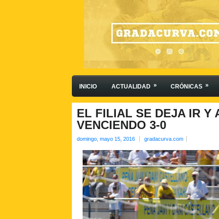
»
»
INICIO
ACTUALIDAD
CRÓNICAS
EL FILIAL SE DEJA IR 
VENCIENDO 3-0
domingo, mayo 15, 2016
gradacurva.com