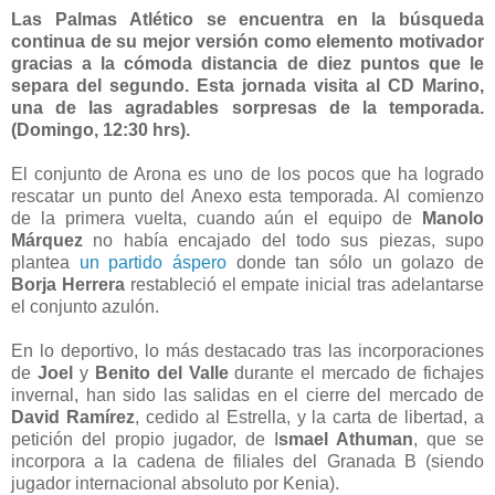
Las Palmas Atlético se encuentra en la búsqueda
continua de su mejor versión como elemento motivador
gracias a la cómoda distancia de diez puntos que le
separa del segundo. Esta jornada visita al CD Marino,
una de las agradables sorpresas de la temporada.
(Domingo, 12:30 hrs).
El conjunto de Arona es uno de los pocos que ha logrado
rescatar un punto del Anexo esta temporada. Al comienzo
de la primera vuelta, cuando aún el equipo de
Manolo
Márquez
no había encajado del todo sus piezas, supo
plantea
un partido áspero
donde tan sólo un golazo de
Borja Herrera
restableció el empate inicial tras adelantarse
el conjunto azulón.
En lo deportivo, lo más destacado tras las incorporaciones
de
Joel
y
Benito del Valle
durante el mercado de fichajes
invernal, han sido las salidas en el cierre del mercado de
David Ramírez
, cedido al Estrella, y la carta de libertad, a
petición del propio jugador, de I
smael Athuman
, que se
incorpora a la cadena de filiales del Granada B (siendo
jugador internacional absoluto por Kenia).