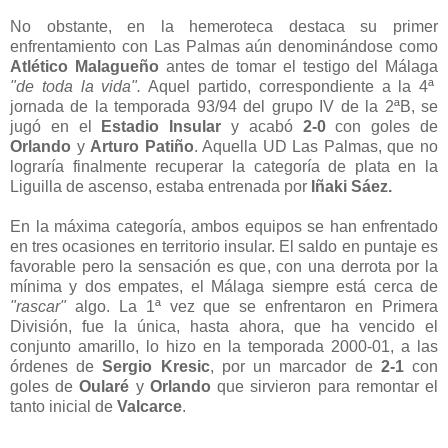
No obstante, en la hemeroteca destaca su primer
enfrentamiento con Las Palmas aún denominándose como
Atlético Malagueño
antes de tomar el testigo del Málaga
"de toda la vida".
Aquel partido, correspondiente a la 4ª
jornada de la temporada 93/94 del grupo IV de la 2ªB, se
jugó en el
Estadio Insular
y acabó
2-0
con goles de
Orlando
y
Arturo Patiño
. Aquella UD Las Palmas, que no
lograría finalmente recuperar la categoría de plata en la
Liguilla de ascenso, estaba entrenada por
Iñaki Sáez.
En la máxima categoría, ambos equipos se han enfrentado
en tres ocasiones en territorio insular. El saldo en puntaje es
favorable pero la sensación es que, con una derrota por la
mínima y dos empates, el Málaga siempre está cerca de
"rascar"
algo. La 1ª vez que se enfrentaron en Primera
División, fue la única, hasta ahora, que ha vencido el
conjunto amarillo, lo hizo en la temporada 2000-01, a las
órdenes de
Sergio Kresic
, por un marcador de
2-1
con
goles de
Oularé
y
Orlando
que sirvieron para remontar el
tanto inicial de
Valcarce
.