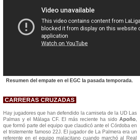
Resumen del empate en el EGC la pasada temporada.
CARRERAS CRUZADAS
Hay jugadores que han defendido la camiseta de la UD Las
Palmas y el Málaga CF. El más reciente ha sido
Apoño
,
que formó parte del equipo que claudicó ante el Córdoba en
el tristemente famoso 22J. El jugador de La Palmera era un
referente en el equipo malacitano cuando marchó al Real