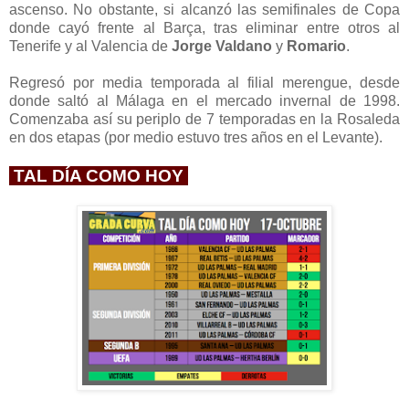
ascenso
. No obsta
nte, s
i
alca
nzó las sem
ifinales de Cop
a
donde cay
ó fr
ente al Barça
, tras el
im
inar entre otros al
Tene
rife y al Valenc
ia de
Jorge Valdano
y
Romari
o
.
Regresó por media temporada al filial merengue, desde
donde saltó al Málaga en el mercado invernal de 1998.
Comenzaba así su periplo de 7 temporadas en la Rosaleda
en dos etapas (por medio estuvo tres años en el Levante).
TAL DÍA COMO HOY