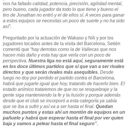
nos ha faltado calidad, potencia, precisión, agilidad mental,
pero bueno, cada jugador da todo lo que tiene y bueno el
tiro de Jonathan no entró y el de ellos sí. A veces para ganar
a estos equipos se necesitas un poco de suerte y no ha sido
así”
.
Preguntado por la actuación de Wakaso y Nili y por los
jugadores tocados antes de la visita del Barcelona, Setién
comentó que
“hay derrotas como la de Vallecas que nos
hacen más daño y esta hay que verla con un poco de
perspectiva.
Nuestra liga no está aquí, seguramente está
en los doce últimos partidos que sí que van a ser rivales
directos y que serán rivales más asequibles.
Desde
luego no doy por perdido el partido contra el Barcelona,
habrá que jugarle igual que hoy, tratando de hacerlo bien. El
estado anímico trataremos de que no se resquebraje y la
gente siga manteniendo la fe y la ilusión y porque además
desde que el club se incorporó a esta categoría ya sabía
que se iba a sufrir y así va a ser hasta el final.
Quedan
muchos puntos y estas ahí un montón de equipos en un
pañuelo y habrá que esperar hasta el final por ver quien
baja y vamos a pelear hasta el final seguro”.