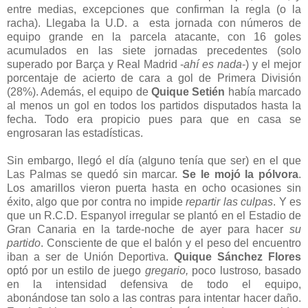
entre medias, excepciones que confirman la regla (o la
racha). Llegaba la U.D. a esta jornada con números de
equipo grande en la parcela atacante, con 16 goles
acumulados en las siete jornadas precedentes (solo
superado por Barça y Real Madrid -
ahí es nada
-) y el mejor
porcentaje de acierto de cara a gol de Primera División
(28%). Además, el equipo de
Quique Setién
había marcado
al menos un gol en todos los partidos disputados hasta la
fecha. Todo era propicio pues para que en casa se
engrosaran las estadísticas.
Sin embargo, llegó el día (alguno tenía que ser) en el que
Las Palmas se quedó sin marcar.
Se le mojó la pólvora
.
Los amarillos vieron puerta hasta en ocho ocasiones sin
éxito, algo que por contra no impide
repartir las culpas
. Y es
que
un R.C.D. Espanyol irregular se plantó en el Estadio de
Gran Canaria en la tarde-noche de ayer para hacer
su
partido
. Consciente de que el balón y el peso del encuentro
iban a ser de Unión Deportiva.
Quique Sánchez Flores
optó por un estilo de juego
gregario,
poco lustroso
,
basado
en la intensidad defensiva de todo el equipo,
abonándose tan solo a las contras para intentar hacer daño.