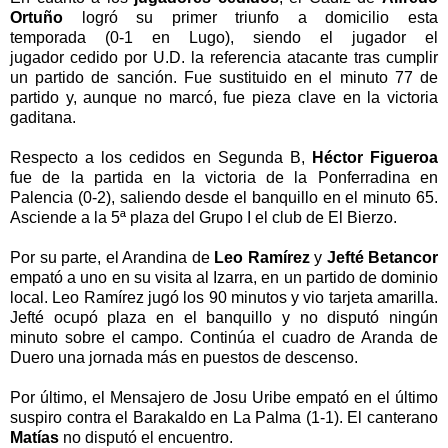
Ortuño
logró su primer triunfo a domicilio esta
temporada (0-1 en Lugo), siendo el jugador el
jugador cedido por U.D. la referencia atacante tras cumplir
un partido de sanción. Fue sustituido en el minuto 77 de
partido y, aunque no marcó, fue pieza clave en la victoria
gaditana.
Respecto a los cedidos en Segunda B,
Héctor Figueroa
fue de la partida en la victoria de la Ponferradina en
Palencia (0-2), saliendo desde el banquillo en el minuto 65.
Asciende a la 5ª plaza del Grupo I el club de El Bierzo.
Por su parte, el Arandina de
Leo Ramírez
y
Jefté Betancor
empató a uno en su visita al Izarra, en un partido de dominio
local. Leo Ramírez jugó los 90 minutos y vio tarjeta amarilla.
Jefté ocupó plaza en el banquillo y no disputó ningún
minuto sobre el campo. Continúa el cuadro de Aranda de
Duero una jornada más en puestos de descenso.
Por último, el Mensajero de Josu Uribe empató en el último
suspiro contra el Barakaldo en La Palma (1-1). El canterano
Matías
no disputó el encuentro.