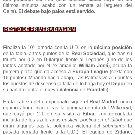
últimos minutos acabó con un remate al larguero del
Celta).
El debate bajo palos está servido.
RESTO DE PRIMERA DIVISIÓN
Finaliza la 10ª jornada con la U.D. en la
décima posición
de la tabla, a tres puntos de la
Real Sociedad
, que tras su
triunfo por 0-2 en Butarque frente al Leganés (uno de los
tantos anotado por el ex amarillo
William José
), ocupa la
primera plaza que da acceso a
Europa League
(sexta con
16 puntos). Mirando hacia abajo, Las Palmas ve a 5 puntos
los puestos de descenso (a falta de lo haga hoy el
Depor
en
su partido contra el nuevo
Valencia
de
Prandelli
).
En la cabeza del campeonato sigue el
Real Madrid,
único
equipo ahora invicto tras la primera derrota del
Villarreal,
que cayó por 2-1 en su visita a
Éibar,
con remontada
incluida de los azulgranas (
justicia poética
en el fútbol
que
dirán algunos tras la polémica victoria del
submarino
la
pasada jornada frente a la U.D.). El equipo de
Zidane,