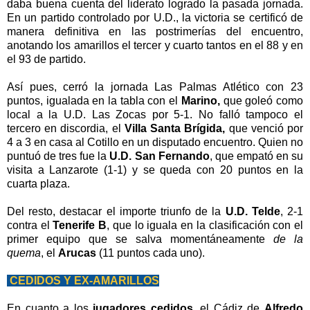
daba buena cuenta del liderato logrado la pasada jornada.
En un partido controlado por U.D., la victoria se certificó de
manera definitiva en las postrimerías del encuentro,
anotando los amarillos el tercer y cuarto tantos en el 88 y en
el 93 de partido.
Así pues, cerró la jornada Las Palmas Atlético con 23
puntos, igualada en la tabla con el
Marino,
que goleó como
local a la U.D. Las Zocas por 5-1. No falló tampoco el
tercero en discordia, el
Villa Santa Brígida,
que venció por
4 a 3 en casa al Cotillo en un disputado encuentro. Quien no
puntuó de tres fue la
U.D. San Fernando
, que empató en su
visita a Lanzarote (1-1) y se queda con 20 puntos en la
cuarta plaza.
Del resto, destacar el importe triunfo de la
U.D. Telde
, 2-1
contra el
Tenerife B
, que lo iguala en la clasificación con el
primer equipo que se salva momentáneamente
de la
quema
, el
Arucas
(11 puntos cada uno).
CEDIDOS Y EX-AMARILLOS
En cuanto a los
jugadores cedidos
, el Cádiz de
Alfredo