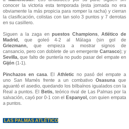
conocer la victoria esta temporada (esta jornada no era
obviamente la más propicia para romper la racha) y cierran
la clasificación, colistas con tan solo 3 puntos y 7 derrotas
en su casillero.
Siguen a la zaga en
puestos
Champions
,
Atlético de
Madrid,
que goleó 4-2 al Málaga (sin gol de
Griezmann,
que empieza a mostrar signos de
cansancio,
pero con doblete de un emergente
Carrasco
); y
Sevilla,
que falto de puntería no pudo pasar del empate en
Gijón
(1-1).
Pinchazos en casa
. El
Athletic
no pasó del empate a
uno San Mamés frente a un combativo
Osasuna
que
aguantó el asedio, quedando los bilbaínos igualados con la
Real a puntos. El
Betis,
teórico rival de Las Palmas por la
salvación,
cayó por 0-1 con el
Espanyol,
con quien empata
a puntos.
LAS PALMAS ATLÉTICO