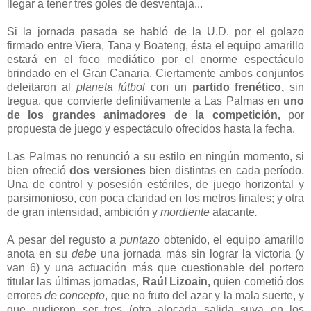
llegar a tener tres goles de desventaja...
Si la jornada pasada se habló de la U.D. por el golazo
firmado entre Viera, Tana y Boateng, ésta el equipo amarillo
estará en el foco mediático por el enorme espectáculo
brindado en el Gran Canaria. Ciertamente ambos conjuntos
deleitaron al
planeta fútbol
con un
partido frenético,
sin
tregua, que convierte definitivamente a Las Palmas en
uno
de los grandes animadores de la competición,
por
propuesta de juego y espectáculo ofrecidos hasta la fecha.
Las Palmas no renunció a su estilo en ningún momento, si
bien ofreció
dos versiones
bien distintas en cada período.
Una de control y posesión estériles, de juego horizontal y
parsimonioso, con poca claridad en los metros finales; y otra
de gran intensidad, ambición y
mordiente
atacante
.
A pesar del regusto a
puntazo
obtenido, el equipo amarillo
anota en su
debe
una jornada más sin lograr la victoria (y
van 6) y una actuación más que cuestionable del portero
titular las últimas jornadas,
Raúl
Lizoain,
quien cometió dos
errores
de concepto
, que no fruto del azar y la mala suerte, y
que pudieron ser tres (otra alocada salida suya en los