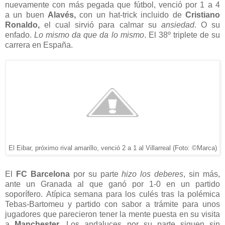
nuevamente con más pegada que fútbol, venció por 1 a 4
a un buen
Alavés,
con un hat-trick incluido de
Cristiano
Ronaldo,
el cual sirvió para calmar su
ansiedad
. O su
enfado.
Lo mismo da que da lo mismo
. El 38º triplete de su
carrera en España.
El Eibar, próximo rival amarillo, venció 2 a 1 al Villarreal (Foto: ©Marca)
El
FC Barcelona
por su parte
hizo los deberes
, sin más,
ante un Granada al que ganó por 1-0 en un partido
soporífero. Atípica semana para los culés tras la polémica
Tebas-Bartomeu y partido con sabor a trámite para unos
jugadores que parecieron tener la mente puesta en su visita
a
Manchester
. Los andaluces por su parte siguen sin