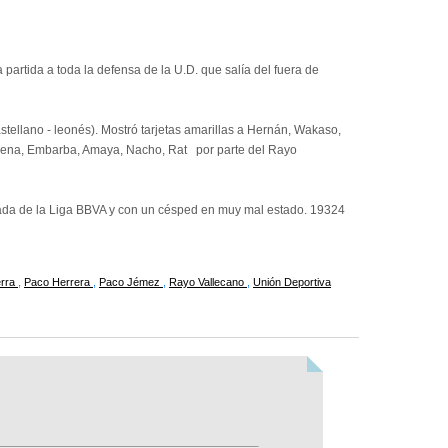
a partida a toda la defensa de la U.D. que salía del fuera de
tellano - leonés). Mostró tarjetas amarillas a Hernán, Wakaso,
na, Embarba, Amaya, Nacho, Rat por parte del Rayo
rnada de la Liga BBVA y con un césped en muy mal estado. 19324
erra
,
Paco Herrera
,
Paco Jémez
,
Rayo Vallecano
,
Unión Deportiva