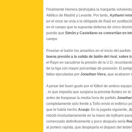
Finalmente Herrera deshojaba la margarita volviendo
Atlético de Madrid y Levante. Por tanto,
Aythami reto
en el once se unía a la obligada de Raúl en sustituci
en el campo que la supuesta defensa de cinco dismi
puesto que
Simón y Castellano se convertían en in
campo.
Poseían el balón los amarillos en el inicio del parti
buena presión a la salida de balón del rival
,
sobre t
el Rayo en sacudirse la presión de la U.D, recordand
de la liga con mayor porcentaje de posesión. El peli
faltas ejecutadas por
Jonathan Viera
, que acabaron s
A pesar del buen gusto por el fútbol de ambos equipo
, lo que impedía que surgiera la prevista fluidez en e
antes de traspasar la media hora de partido
Jonathan
completamente solo frente a Toño envió el esférico p
que le había hecho
Araujo
. En la jugada siguiente,
J
rebotó involuntariamente en la mano de Aythami para
comenzado definitivamente y poco después sería
Ro
al portero rayista, que despejaría el disparo del telde