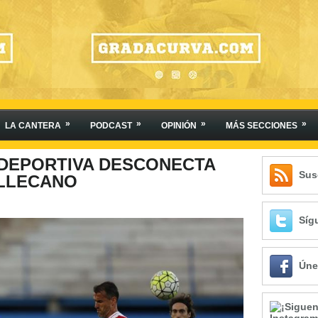
»
»
»
»
LA CANTERA
PODCAST
OPINIÓN
MÁS SECCIONES
 DEPORTIVA DESCONECTA
Sus
ALLECANO
Síg
Úne