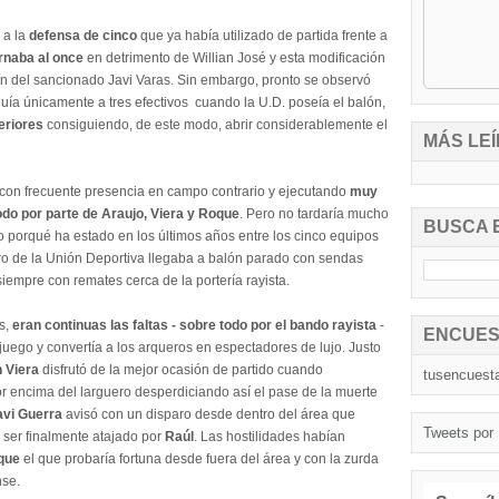
 a la
defensa de cinco
que ya había utilizado de partida frente a
rnaba al once
en detrimento de Willian José y esta modificación
ón del sancionado Javi Varas.
Sin embargo, pronto se observó
nuía
únicamente
a tres efectivos cuando la U.D. poseía el balón,
teriores
consiguiendo, de este modo, abrir considerablemente el
MÁS LEÍ
do con frecuente presencia en campo contrario y ejecutando
muy
odo por parte de Araujo, Viera y Roque
. Pero no tardaría mucho
BUSCA 
o porqué ha estado en los últimos años entre los cinco equipos
gro de la Unión Deportiva llegaba a balón parado con sendas
iempre con remates cerca de la portería rayista.
s,
eran continuas las faltas - sobre todo por el bando rayista
-
ENCUES
l juego y convertía a los arqueros en espectadores de lujo. Justo
 Viera
disfrutó de la mejor ocasión de partido cuando
tusencuest
or encima del larguero desperdiciando así el pase de la muerte
avi Guerra
avisó con un disparo desde dentro del área que
Tweets por
 ser finalmente atajado por
Raúl
. Las hostilidades habían
que
el que probaría fortuna desde fuera del área y con la zurda
nse.