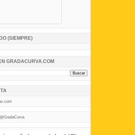
DO (SIEMPRE)
EN GRADACURVA.COM
TA
as.com
 @GradaCurva