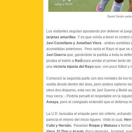
David Simón pele
Los visitantes seguían apostando por detener el jueg
tarjetas amarillas
. Y es que volvía a tener el control
Javi Castellano y Jonathan Viera
- ambas asistidas 
acometidas anteriores. Pero sería el Rayo el que se
Javi Guerra
que, ganándole la partida a toda la defen
picaba el balón a
Raúl
para anotar el primer tanto de
una
victoria injusta del Rayo
que, con poco fútbol y m
Comenzó la segunda parte con dos remates de los lo
vuelta desde dentro del área, pero ambos salieron la
otros dos disparos, esta vez de Javi Guerra y Bebé 
muy cerca -. Pediría penalti el respetable en la sigui
Amaya
, pero el colegiado entendió que el defensa m
La U.D. buscaba el empate pero sin criterio, echando
parecía el mismo del inicio liguero. Visto lo cual,
Herr
Culio y Hernán.
Pasarían
Roque y Wakaso
a formar 
Viera, El Zhar y Araujo
. Poco después, Jozabed, que