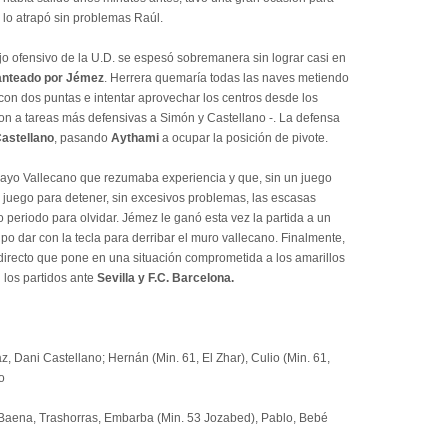
 lo atrapó sin problemas Raúl.
ajo ofensivo de la U.D. se espesó sobremanera sin lograr casi en
anteado por Jémez
. Herrera quemaría todas las naves metiendo
con dos puntas e intentar aprovechar los centros desde los
on a tareas más defensivas a Simón y Castellano -. La defensa
Castellano
, pasando
Aythami
a ocupar la posición de pivote.
Rayo Vallecano que rezumaba experiencia y que, sin un juego
e juego para detener, sin excesivos problemas, las escasas
periodo para olvidar. Jémez le ganó esta vez la partida a un
upo dar con la tecla para derribar el muro vallecano. Finalmente,
 directo que pone en una situación comprometida a los amarillos
 los partidos ante
Sevilla y F.C. Barcelona.
raz, Dani Castellano; Hernán
(Min. 61, El Zhar)
, Culio (Min. 61,
o
; Baena, Trashorras, Embarba (Min. 53 Jozabed), Pablo, Bebé