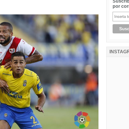
Suscríb
por cor
INSTAG