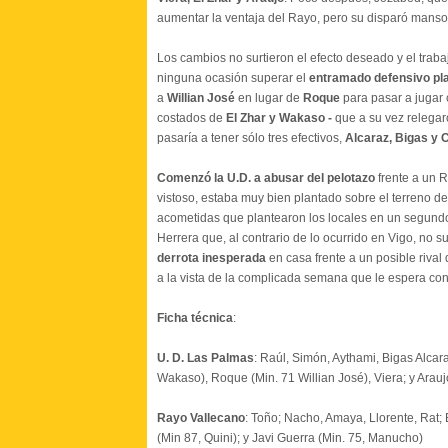
aumentar la ventaja del Rayo, pero su disparó manso
Los cambios no surtieron el efecto deseado y el trab
ninguna ocasión superar el
entramado defensivo pl
a
Willian José
en lugar de
Roque
para pasar a jugar 
costados de
El Zhar y Wakaso -
que a su vez relegar
pasaría a tener sólo tres efectivos,
Alcaraz, Bigas y 
Comenzó la U.D. a abusar del pelotazo
frente a un 
vistoso, estaba muy bien plantado sobre el terreno d
acometidas que plantearon los locales en un segundo 
Herrera que, al contrario de lo ocurrido en Vigo, no s
derrota inesperada
en casa frente a un posible rival
a la vista de la complicada semana que le espera con
Ficha técnica
:
U. D. Las Palmas
: Raúl, Simón, Aythami, Bigas Alca
Wakaso), Roque (Min. 71 Willian José), Viera; y Arauj
Rayo Vallecano
: Toño; Nacho, Amaya, Llorente, Rat
(Min 87, Quini); y Javi Guerra (Min. 75, Manucho)