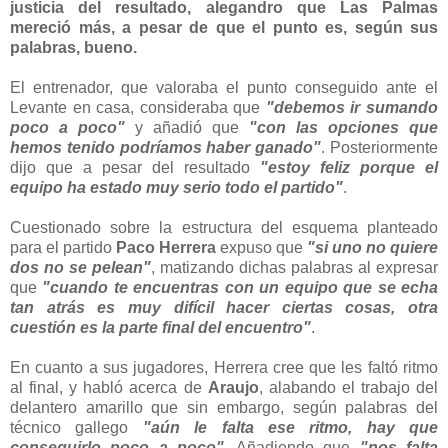
justicia del resultado, alegandro que Las Palmas
mereció más, a pesar de que el punto es, según sus
palabras, bueno.
El entrenador, que valoraba el punto conseguido ante el
Levante en casa, consideraba que
"debemos ir sumando
poco a poco"
y añadió que
"con las opciones que
hemos tenido podríamos haber ganado"
. Posteriormente
dijo que a pesar del resultado
"estoy feliz porque el
equipo ha estado muy serio todo el partido"
.
Cuestionado sobre la estructura del esquema planteado
para el partido
Paco Herrera
expuso que
"si uno no quiere
dos no se pelean"
, matizando dichas palabras al expresar
que
"cuando te encuentras con un equipo que se echa
tan atrás es muy difícil hacer ciertas cosas, otra
cuestión es la parte final del encuentro"
.
En cuanto a sus jugadores, Herrera cree que les faltó ritmo
al final, y habló acerca de
Araujo
, alabando el trabajo del
delantero amarillo que sin embargo, según palabras del
técnico gallego
"aún le falta ese ritmo, hay que
conseguirlo poco a poco"
. Añadiendo que
"nos falta