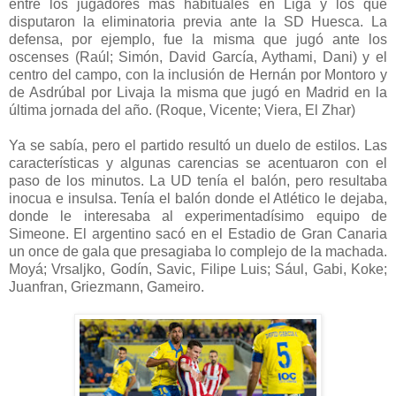
entre los jugadores más habituales en Liga y los que
disputaron la eliminatoria previa ante la SD Huesca. La
defensa, por ejemplo, fue la misma que jugó ante los
oscenses (
Raúl; Simón, David García, Aythami, Dani) y el
centro del campo, con la inclusión de Hernán por Montoro y
de Asdrúbal por Livaja la misma que jugó en Madrid en la
última jornada del año. (Roque, Vicente; Viera, El Zhar)
Ya se sabía, pero el partido resultó un duelo de estilos. Las
características y algunas carencias se acentuaron con el
paso de los minutos. La UD tenía el balón, pero resultaba
inocua e insulsa. Tenía el balón donde el Atlético le dejaba,
donde le interesaba al experimentadísimo equipo de
Simeone. El argentino sacó en el Estadio de Gran Canaria
un once de gala que presagiaba lo complejo de la machada.
Moyá; Vrsaljko, Godín, Savic, Filipe Luis; Sául, Gabi, Koke;
Juanfran, Griezmann, Gameiro.