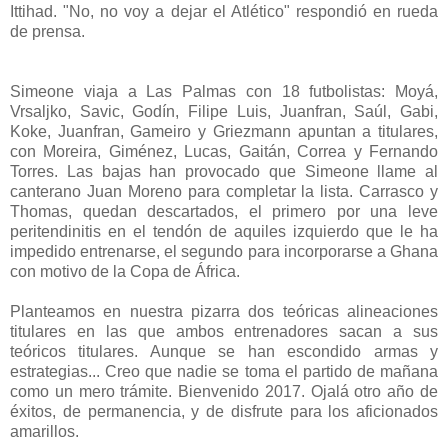
Ittihad. "No, no voy a dejar el Atlético" respondió en rueda
de prensa.
Simeone viaja a Las Palmas con 18 futbolistas: Moyá,
Vrsaljko, Savic, Godín, Filipe Luis, Juanfran, Saúl, Gabi,
Koke, Juanfran, Gameiro y Griezmann apuntan a titulares,
con Moreira, Giménez, Lucas, Gaitán, Correa y Fernando
Torres. L
as bajas han provocado que Simeone llame al
canterano Juan Moreno para completar la lista.
Carrasco y
Thomas, quedan descartados, el primero por una leve
peritendinitis en el tendón de aquiles izquierdo que le ha
impedido entrenarse, el segundo para incorporarse a Ghana
con motivo de la Copa de África.
Planteamos en nuestra pizarra dos teóricas alineaciones
titulares en las que ambos entrenadores sacan a sus
teóricos titulares. Aunque se han escondido armas y
estrategias... Creo que nadie se toma el partido de mañana
como un mero trámite. Bienvenido 2017. Ojalá otro año de
éxitos, de permanencia, y de disfrute para los aficionados
amarillos.