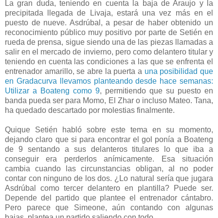
La gran duda, teniendo en cuenta la baja de Araujo y la
precipitada llegada de Livaja, estará una vez más en el
puesto de nueve. Asdrúbal, a pesar de haber obtenido un
reconocimiento público muy positivo por parte de Setién en
rueda de prensa, sigue siendo una de las piezas llamadas a
salir en el mercado de invierno, pero como delantero titular y
teniendo en cuenta las condiciones a las que se enfrenta el
entrenador amarillo, se abre la puerta a
una posibilidad que
en Gradacurva llevamos planteando desde hace semanas:
Utilizar a Boateng como 9
, permitiendo que su puesto en
banda pueda ser para Momo, El Zhar o incluso Mateo. Tana,
ha quedado descartado por molestias finalmente.
Quique Setién habló sobre este tema en su momento,
dejando claro que si para encontrar el gol ponía a Boateng
de 9 sentando a sus delanteros titulares lo que iba a
conseguir era perderlos anímicamente. Esa situación
cambia cuando las circunstancias obligan, al no poder
contar con ninguno de los dos. ¿Lo natural sería que jugara
Asdrúbal como tercer delantero en plantilla? Puede ser.
Depende del partido que plantee el entrenador cántabro.
Pero parece que Simeone, aún contando con algunas
bajas, plantea un partido saliendo con todo.