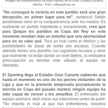
Imagen del entrenamiento de este viernes en el Gran Canaria a puerta
abierta - Foto: udlaspalmas.es
"No conseguir la victoria en este partido será una gran
decepción, en primer lugar para mi"
, sentenció Setién
poniéndose serio en la comparecencia ante los medios. Es
realmente un partido importante y, sinceramente,
creo que
para Quique los partidos de Copa del Rey en este
momento resultan más un estorbo que una oportunidad
para no se sabe qué
. Toca un rival como el Atlético y las
posibilidades de pasar de ronda son escasas. Cuando
además tienes una plantilla con jugadores tocados y otros
que realmente no están dando un nivel óptimo, la verdadera
preocupación es derrotar este sábado al equipo de
Abelardo.
El Sporting llega al Estadio Gran Canaria sabiendo que
hasta el momento es uno de los peores visitantes de la
Liga y que en la presente temporada (exceptuando la
derrota en Copa del pasado martes) ningún equipo ha
sido capaz de vencer a los amarillos
. El entrenador del
equipo asturiano dejó claras sus intenciones antes de partir:
"No importa el rival al que nos enfrentemos, nosotros